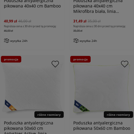
Poduszka antyalergiczna
Poduszka antyalergiczna
pikowana 40x40 cm Bamboo
pikowana 40x40 cm
Mikrofibra biała, linia
Antiallergic Classic
40,99 zł
46,00 zł
31,49 zł
35,00 zł
Najniższa cena z 30 dni przed tą promocją:
Najniższa cena z 30 dni przed tą promocją:
46,00 zł
35,00 zł
wysyłka 24h
wysyłka 24h
promocja
promocja
różne rozmiary
różne rozmiary
Poduszka antyalergiczna
Poduszka antyalergiczna
pikowana 50x60 cm
pikowana 50x60 cm Bamboo
Antystres Active, linia