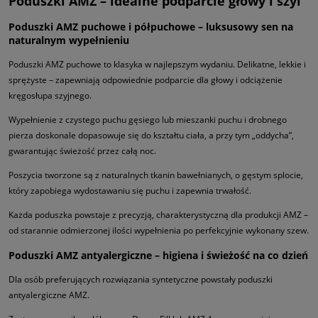
Poduszki AMZ – idealne podparcie głowy i szyi
Poduszki AMZ puchowe i półpuchowe – luksusowy sen na
naturalnym wypełnieniu
Poduszki AMZ puchowe to klasyka w najlepszym wydaniu. Delikatne, lekkie i
sprężyste – zapewniają odpowiednie podparcie dla głowy i odciążenie
kręgosłupa szyjnego.
Wypełnienie z czystego puchu gęsiego lub mieszanki puchu i drobnego
pierza doskonale dopasowuje się do kształtu ciała, a przy tym „oddycha”,
gwarantując świeżość przez całą noc.
Poszycia tworzone są z naturalnych tkanin bawełnianych, o gęstym splocie,
który zapobiega wydostawaniu się puchu i zapewnia trwałość.
Każda poduszka powstaje z precyzją, charakterystyczną dla produkcji AMZ –
od starannie odmierzonej ilości wypełnienia po perfekcyjnie wykonany szew.
Poduszki AMZ antyalergiczne – higiena i świeżość na co dzień
Dla osób preferujących rozwiązania syntetyczne powstały poduszki
antyalergiczne AMZ.