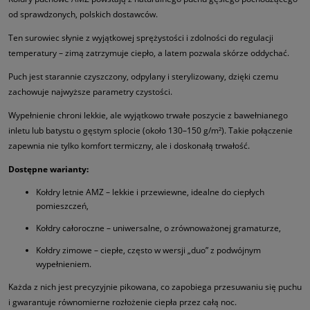
od sprawdzonych, polskich dostawców.
Ten surowiec słynie z wyjątkowej sprężystości i zdolności do regulacji
temperatury – zimą zatrzymuje ciepło, a latem pozwala skórze oddychać.
Puch jest starannie czyszczony, odpylany i sterylizowany, dzięki czemu
zachowuje najwyższe parametry czystości.
Wypełnienie chroni lekkie, ale wyjątkowo trwałe poszycie z bawełnianego
inletu lub batystu o gęstym splocie (około 130–150 g/m²). Takie połączenie
zapewnia nie tylko komfort termiczny, ale i doskonałą trwałość.
Dostępne warianty:
Kołdry letnie AMZ – lekkie i przewiewne, idealne do ciepłych
pomieszczeń,
Kołdry całoroczne – uniwersalne, o zrównoważonej gramaturze,
Kołdry zimowe – ciepłe, często w wersji „duo” z podwójnym
wypełnieniem.
Każda z nich jest precyzyjnie pikowana, co zapobiega przesuwaniu się puchu
i gwarantuje równomierne rozłożenie ciepła przez całą noc.