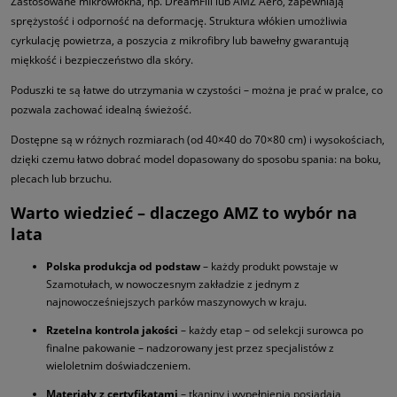
Zastosowane mikrowłókna, np. DreamFill lub AMZ Aero, zapewniają
sprężystość i odporność na deformację. Struktura włókien umożliwia
cyrkulację powietrza, a poszycia z mikrofibry lub bawełny gwarantują
miękkość i bezpieczeństwo dla skóry.
Poduszki te są łatwe do utrzymania w czystości – można je prać w pralce, co
pozwala zachować idealną świeżość.
Dostępne są w różnych rozmiarach (od 40×40 do 70×80 cm) i wysokościach,
dzięki czemu łatwo dobrać model dopasowany do sposobu spania: na boku,
plecach lub brzuchu.
Warto wiedzieć – dlaczego AMZ to wybór na
lata
Polska produkcja od podstaw
– każdy produkt powstaje w
Szamotułach, w nowoczesnym zakładzie z jednym z
najnowocześniejszych parków maszynowych w kraju.
Rzetelna kontrola jakości
– każdy etap – od selekcji surowca po
finalne pakowanie – nadzorowany jest przez specjalistów z
wieloletnim doświadczeniem.
Materiały z certyfikatami
– tkaniny i wypełnienia posiadają