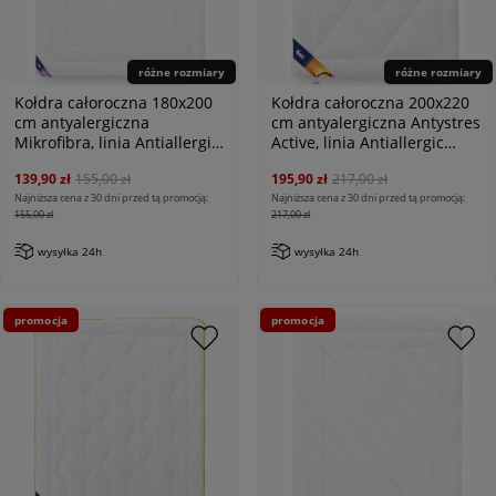
różne rozmiary
różne rozmiary
Kołdra całoroczna 180x200
Kołdra całoroczna 200x220
cm antyalergiczna
cm antyalergiczna Antystres
Mikrofibra, linia Antiallergic
Active, linia Antiallergic
Classic
Classic
139,90 zł
155,00 zł
195,90 zł
217,00 zł
Najniższa cena z 30 dni przed tą promocją:
Najniższa cena z 30 dni przed tą promocją:
155,00 zł
217,00 zł
wysyłka 24h
wysyłka 24h
promocja
promocja