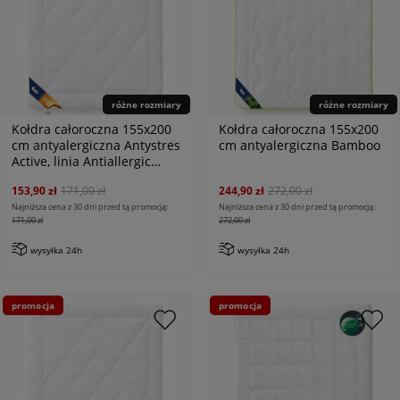
różne rozmiary
różne rozmiary
Kołdra całoroczna 155x200
Kołdra całoroczna 155x200
cm antyalergiczna Antystres
cm antyalergiczna Bamboo
Active, linia Antiallergic
Classic
153,90 zł
171,00 zł
244,90 zł
272,00 zł
Najniższa cena z 30 dni przed tą promocją:
Najniższa cena z 30 dni przed tą promocją:
171,00 zł
272,00 zł
wysyłka 24h
wysyłka 24h
promocja
promocja