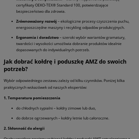
certyfikaty OEKO-TEX® Standard 100, potwierdzające
bezpieczeństwo dla zdrowia.
Zrównoważony rozwój
– ekologiczne procesy czyszczenia puchu,
energooszczędne maszyny i recykling odpadów produkcyjnych.
Ergonomia i doradztwo
– szeroki wybór wariantów gramatury,
twardości i wysokości umożliwia dobranie produktów idealnie
dopasowanych do indywidualnych potrzeb.
Jak dobrać kołdrę i poduszkę AMZ do swoich
potrzeb?
Wybór odpowiedniego zestawu zależy od kilku czynników. Poniżej kilka
praktycznych wskazówek od naszych ekspertów:
1. Temperatura pomieszczenia
do chłodnych sypialni – kołdry zimowe lub duo,
do dobrze ogrzewanych – kołdry letnie lub całoroczne.
2. Skłonność do alergii
Osoby wrażliwe powinny wybierać kołdry i poduszki AMZ antyalergiczne z