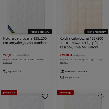
różne rozmiary
różne rozmiary
Kołdra całoroczna 135x200
Kołdra całoroczna 135x200
cm antyalergiczna Bamboo
cm kremowa 1,9 kg, półpuch
gęsi 5%, linia Mr. Pillow
225,00 zł
250,00 zł
279,00 zł
354,00 zł
Najniższa cena z 30 dni przed tą promocją:
Najniższa cena z 30 dni przed tą promocją:
250,00 zł
318,60 zł
wysyłka 24h
darmowa dostawa
wysyłka 24h
promocja
promocja