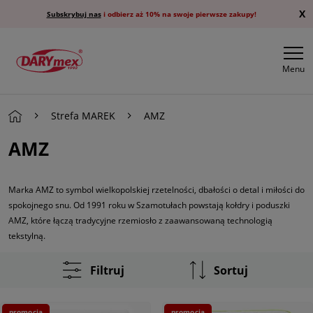
X
Subskrybuj nas
i odbierz aż 10% na swoje pierwsze zakupy!
Menu
Strefa MAREK
AMZ
AMZ
Marka AMZ to symbol wielkopolskiej rzetelności, dbałości o detal i miłości do
spokojnego snu. Od 1991 roku w Szamotułach powstają kołdry i poduszki
AMZ, które łączą tradycyjne rzemiosło z zaawansowaną technologią
tekstylną.
Filtruj
Sortuj
promocja
promocja