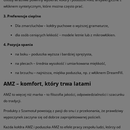
włóknem syntetycznym, które można często prać.
3. Preferencje cieplne
Dla zmarzluchów – kołdry puchowe o wyższej gramaturze,
dla osób ceniących lekkość – modele letnie lub z mikrowłókien.
4. Pozycja spania
na boku – poduszka wyższa i bardziej sprężysta,
na plecach – średnia wysokość i umiarkowana miękkość,
na brzuchu – najniższa, miękka poduszka, np. z włóknem DreamFill.
AMZ – komfort, który trwa latami
AMZ to więcej niż marka – to filozofia jakości, odpowiedzialności i szacunku
do tradycji.
Produkty z Szamotuł powstają z pasji do snu i z przekonania, że prawdziwy
wypoczynek zaczyna się od dobrze zaprojektowanej pościeli.
Każda kołdra AMZ i poduszka AMZ to efekt pracy zespołu ludzi, którzy od