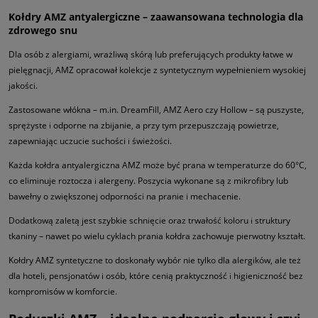
Kołdry AMZ antyalergiczne – zaawansowana technologia dla
zdrowego snu
Dla osób z alergiami, wrażliwą skórą lub preferujących produkty łatwe w
pielęgnacji, AMZ opracował kolekcje z syntetycznym wypełnieniem wysokiej
jakości.
Zastosowane włókna – m.in. DreamFill, AMZ Aero czy Hollow – są puszyste,
sprężyste i odporne na zbijanie, a przy tym przepuszczają powietrze,
zapewniając uczucie suchości i świeżości.
Każda kołdra antyalergiczna AMZ może być prana w temperaturze do 60°C,
co eliminuje roztocza i alergeny. Poszycia wykonane są z mikrofibry lub
bawełny o zwiększonej odporności na pranie i mechacenie.
Dodatkową zaletą jest szybkie schnięcie oraz trwałość koloru i struktury
tkaniny – nawet po wielu cyklach prania kołdra zachowuje pierwotny kształt.
Kołdry AMZ syntetyczne to doskonały wybór nie tylko dla alergików, ale też
dla hoteli, pensjonatów i osób, które cenią praktyczność i higieniczność bez
kompromisów w komforcie.