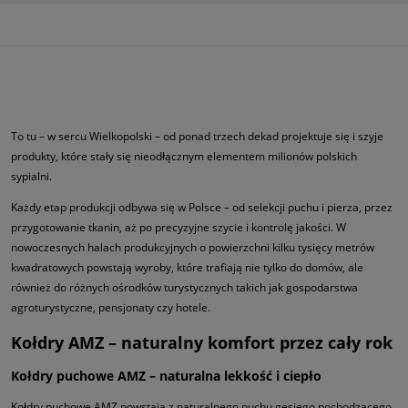
To tu – w sercu Wielkopolski – od ponad trzech dekad projektuje się i szyje
produkty, które stały się nieodłącznym elementem milionów polskich
sypialni.
Każdy etap produkcji odbywa się w Polsce – od selekcji puchu i pierza, przez
przygotowanie tkanin, aż po precyzyjne szycie i kontrolę jakości. W
nowoczesnych halach produkcyjnych o powierzchni kilku tysięcy metrów
kwadratowych powstają wyroby, które trafiają nie tylko do domów, ale
również do różnych ośrodków turystycznych takich jak gospodarstwa
agroturystyczne, pensjonaty czy hotele.
Kołdry AMZ – naturalny komfort przez cały rok
Kołdry puchowe AMZ – naturalna lekkość i ciepło
Kołdry puchowe AMZ powstają z naturalnego puchu gęsiego pochodzącego