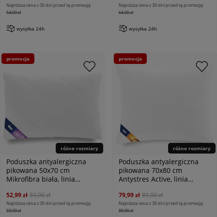
Najniższa cena z 30 dni przed tą promocją:
Najniższa cena z 30 dni przed tą promocją:
54,00 zł
64,00 zł
wysyłka 24h
wysyłka 24h
promocja
promocja
różne rozmiary
różne rozmiary
Poduszka antyalergiczna
Poduszka antyalergiczna
pikowana 50x70 cm
pikowana 70x80 cm
Mikrofibra biała, linia
Antystres Active, linia
Antiallergic Classic
Antiallergic Classic
52,99 zł
59,00 zł
79,99 zł
89,00 zł
Najniższa cena z 30 dni przed tą promocją:
Najniższa cena z 30 dni przed tą promocją:
59,00 zł
89,00 zł