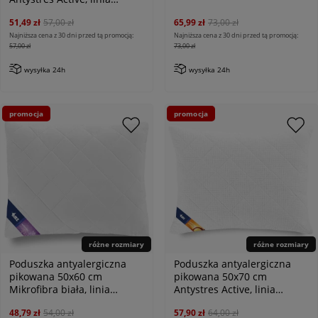
Antiallergic Classic
51,49 zł
57,00 zł
65,99 zł
73,00 zł
Najniższa cena z 30 dni przed tą promocją:
Najniższa cena z 30 dni przed tą promocją:
57,00 zł
73,00 zł
wysyłka 24h
wysyłka 24h
promocja
promocja
różne rozmiary
różne rozmiary
Poduszka antyalergiczna
Poduszka antyalergiczna
pikowana 50x60 cm
pikowana 50x70 cm
Mikrofibra biała, linia
Antystres Active, linia
Antiallergic Classic
Antiallergic Classic
48,79 zł
54,00 zł
57,90 zł
64,00 zł