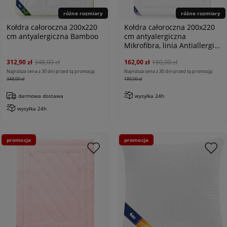
różne rozmiary
różne rozmiary
Kołdra całoroczna 200x220
Kołdra całoroczna 200x220
cm antyalergiczna Bamboo
cm antyalergiczna
Mikrofibra, linia Antiallergic
Classic
312,90 zł
348,00 zł
162,00 zł
180,00 zł
Najniższa cena z 30 dni przed tą promocją:
Najniższa cena z 30 dni przed tą promocją:
348,00 zł
180,00 zł
darmowa dostawa
wysyłka 24h
wysyłka 24h
promocja
promocja