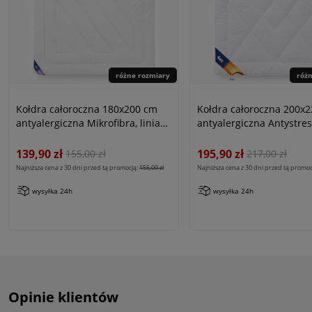
różne rozmiary
róż
Kołdra całoroczna 180x200 cm
Kołdra całoroczna 200x
antyalergiczna Mikrofibra, linia
antyalergiczna Antystres
Antiallergic Classic
linia Antiallergic Classic
139,90 zł
195,90 zł
155,00 zł
217,00 zł
Najniższa cena z 30 dni przed tą promocją:
155,00 zł
Najniższa cena z 30 dni przed tą promoc
wysyłka 24h
wysyłka 24h
Opinie klientów