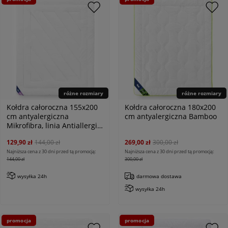
różne rozmiary
różne rozmiary
Kołdra całoroczna 155x200
Kołdra całoroczna 180x200
cm antyalergiczna
cm antyalergiczna Bamboo
Mikrofibra, linia Antiallergic
Classic
129,90 zł
144,00 zł
269,00 zł
300,00 zł
Najniższa cena z 30 dni przed tą promocją:
Najniższa cena z 30 dni przed tą promocją:
144,00 zł
300,00 zł
wysyłka 24h
darmowa dostawa
wysyłka 24h
promocja
promocja