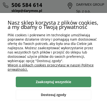
506 584 614
DARYMEX GROUP
sklep@darymex.pl
Sp. z o.o.
pon. - pt.: 7:00 - 15:00
ul. Siedliska 124,
Nasz sklep korzysta z plików cookies,
32-620 Brzeszcze
a my dbamy o Twoją prywatność
Pliki cookies i pokrewne im technologie umożliwiają
poprawne działanie strony i pomagają nam dostosować
ofertę do Twoich potrzeb, aby była ona dla Ciebie jak
najlepsza. Możesz zaakceptować wykorzystanie przez
nas wszystkich tych plików i przejść do sklepu lub
dostosować użycie plików do swoich preferencji,
wybierając opcję "Dostosuj zgody".
Więcej o plikach cookies przeczytasz w naszej Polityce
prywatności.
PLN
PL
Zaakceptuj wszystkie
Shoper Premium
, made by
mamezi.pl
Dostosuj zgody