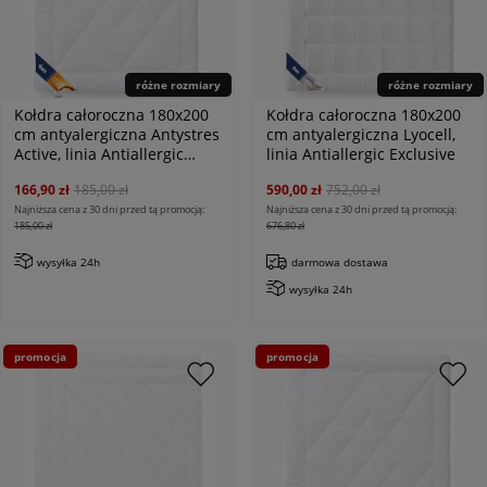
różne rozmiary
różne rozmiary
Kołdra całoroczna 180x200
Kołdra całoroczna 180x200
cm antyalergiczna Antystres
cm antyalergiczna Lyocell,
Active, linia Antiallergic
linia Antiallergic Exclusive
Classic
166,90 zł
185,00 zł
590,00 zł
752,00 zł
Najniższa cena z 30 dni przed tą promocją:
Najniższa cena z 30 dni przed tą promocją:
185,00 zł
676,80 zł
wysyłka 24h
darmowa dostawa
wysyłka 24h
promocja
promocja