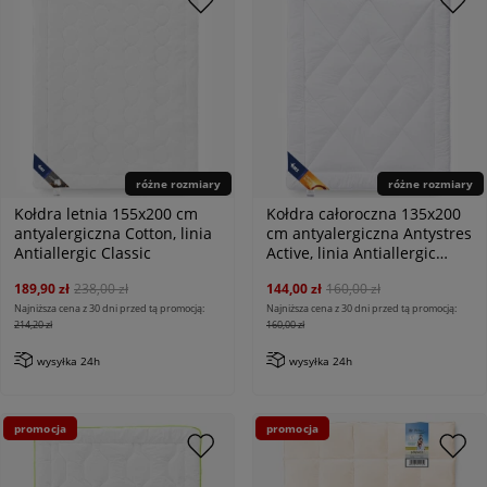
różne rozmiary
różne rozmiary
Kołdra letnia 155x200 cm
Kołdra całoroczna 135x200
antyalergiczna Cotton, linia
cm antyalergiczna Antystres
Antiallergic Classic
Active, linia Antiallergic
Classic
189,90 zł
238,00 zł
144,00 zł
160,00 zł
Najniższa cena z 30 dni przed tą promocją:
Najniższa cena z 30 dni przed tą promocją:
214,20 zł
160,00 zł
wysyłka 24h
wysyłka 24h
promocja
promocja