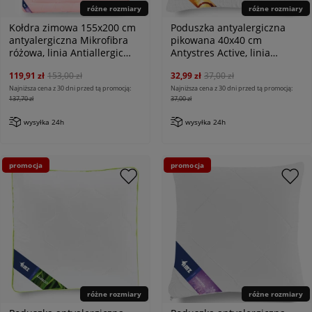
różne rozmiary
różne rozmiary
Kołdra zimowa 155x200 cm
Poduszka antyalergiczna
antyalergiczna Mikrofibra
pikowana 40x40 cm
różowa, linia Antiallergic
Antystres Active, linia
Classic
Antiallergic Classic
119,91 zł
153,00 zł
32,99 zł
37,00 zł
Najniższa cena z 30 dni przed tą promocją:
Najniższa cena z 30 dni przed tą promocją:
137,70 zł
37,00 zł
wysyłka 24h
wysyłka 24h
promocja
promocja
różne rozmiary
różne rozmiary