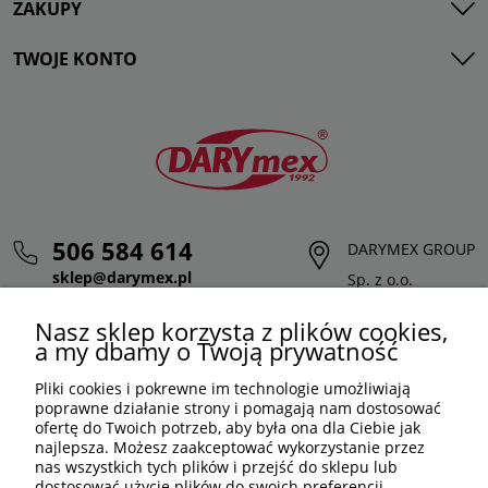
ZAKUPY
TWOJE KONTO
506 584 614
DARYMEX GROUP
sklep@darymex.pl
Sp. z o.o.
pon. - pt.: 7:00 - 15:00
ul. Siedliska 124,
Nasz sklep korzysta z plików cookies,
32-620 Brzeszcze
a my dbamy o Twoją prywatność
Pliki cookies i pokrewne im technologie umożliwiają
poprawne działanie strony i pomagają nam dostosować
ofertę do Twoich potrzeb, aby była ona dla Ciebie jak
najlepsza. Możesz zaakceptować wykorzystanie przez
nas wszystkich tych plików i przejść do sklepu lub
dostosować użycie plików do swoich preferencji,