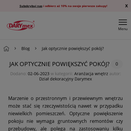
X
Subskrybuj nas
i odbierz aż 10% na swoje pierwsze zakupy!
Menu
Blog
Jak optycznie powiększyć pokój?
JAK OPTYCZNIE POWIĘKSZYĆ POKÓJ?
0
Dodano:
02-06-2023
w kategorii:
Aranżacja wnętrz
autor:
Dział dekoracyjny Darymex
Marzenie o przestronnym i przewiewnym wnętrzu
może stać się rzeczywistością nawet w przypadku
niewielkich pomieszczeń. Optyczne powiększenie
pokoju nie wymaga gruntownych remontów czy
przebudowy, ale polega na zastosowaniu kilku