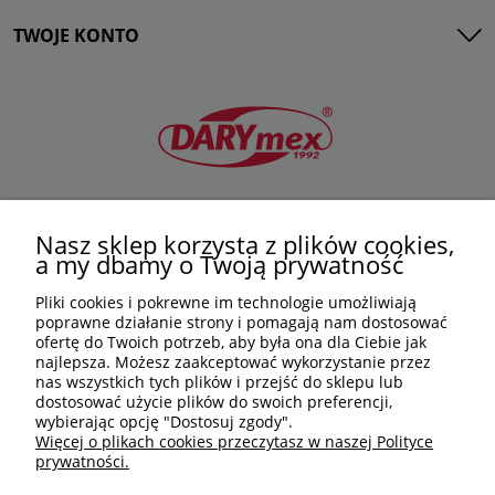
TWOJE KONTO
506 584 614
DARYMEX GROUP
Nasz sklep korzysta z plików cookies,
sklep@darymex.pl
a my dbamy o Twoją prywatność
Sp. z o.o.
pon. - pt.: 7:00 - 15:00
ul. Siedliska 124,
Pliki cookies i pokrewne im technologie umożliwiają
32-620 Brzeszcze
poprawne działanie strony i pomagają nam dostosować
ofertę do Twoich potrzeb, aby była ona dla Ciebie jak
najlepsza. Możesz zaakceptować wykorzystanie przez
nas wszystkich tych plików i przejść do sklepu lub
dostosować użycie plików do swoich preferencji,
wybierając opcję "Dostosuj zgody".
Więcej o plikach cookies przeczytasz w naszej Polityce
prywatności.