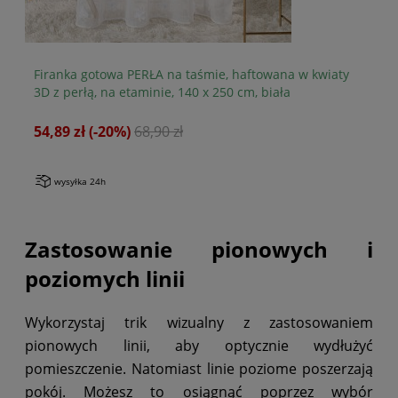
Firanka gotowa PERŁA na taśmie, haftowana w kwiaty
Fi
50
3D z perłą, na etaminie, 140 x 250 cm, biała
54,89 zł
(-20%)
68,90 zł
89
wysyłka 24h
Zastosowanie pionowych i
poziomych linii
Wykorzystaj trik wizualny z zastosowaniem
pionowych linii, aby optycznie wydłużyć
pomieszczenie. Natomiast linie poziome poszerzają
pokój. Możesz to osiągnąć poprzez wybór