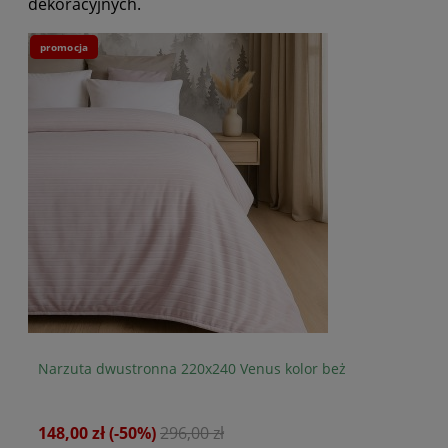
dekoracyjnych.
promocja
pr
Narzuta dwustronna 220x240 Venus kolor beż
Ko
148,00 zł
(-50%)
296,00 zł
65