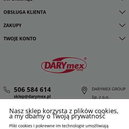
OBSŁUGA KLIENTA
ZAKUPY
TWOJE KONTO
506 584 614
DARYMEX GROUP
sklep@darymex.pl
Sp. z o.o.
pon. - pt.: 7:00 - 15:00
ul. Siedliska 124,
Nasz sklep korzysta z plików cookies,
32-620 Brzeszcze
a my dbamy o Twoją prywatność
Pliki cookies i pokrewne im technologie umożliwiają