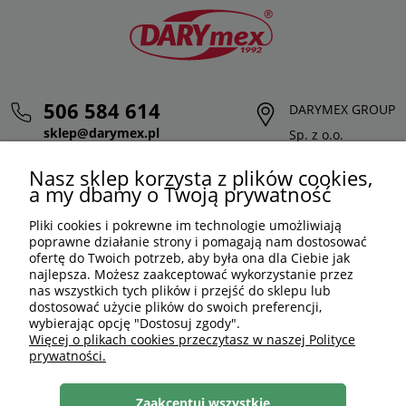
506 584 614
DARYMEX GROUP
sklep@darymex.pl
Sp. z o.o.
pon. - pt.: 7:00 - 15:00
ul. Siedliska 124,
Nasz sklep korzysta z plików cookies,
32-620 Brzeszcze
a my dbamy o Twoją prywatność
Pliki cookies i pokrewne im technologie umożliwiają
poprawne działanie strony i pomagają nam dostosować
ofertę do Twoich potrzeb, aby była ona dla Ciebie jak
najlepsza. Możesz zaakceptować wykorzystanie przez
nas wszystkich tych plików i przejść do sklepu lub
dostosować użycie plików do swoich preferencji,
wybierając opcję "Dostosuj zgody".
Więcej o plikach cookies przeczytasz w naszej Polityce
prywatności.
PLN
PL
Zaakceptuj wszystkie