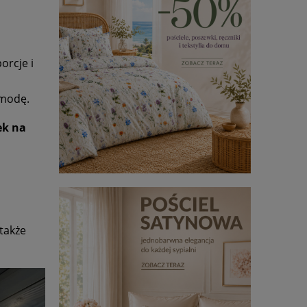
orcje i
komodę.
ek na
także