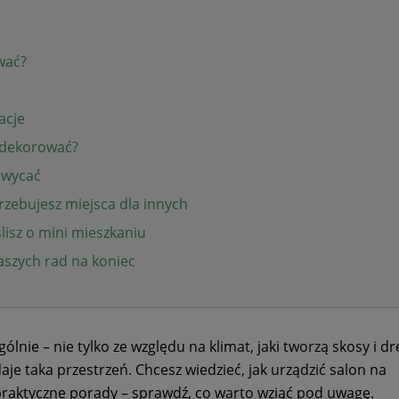
wać?
acje
udekorować?
hwycać
rzebujesz miejsca dla innych
lisz o mini mieszkaniu
naszych rad na koniec
lnie – nie tylko ze względu na klimat, jaki tworzą skosy i d
daje taka przestrzeń. Chcesz wiedzieć, jak urządzić salon na
praktyczne porady – sprawdź, co warto wziąć pod uwagę.