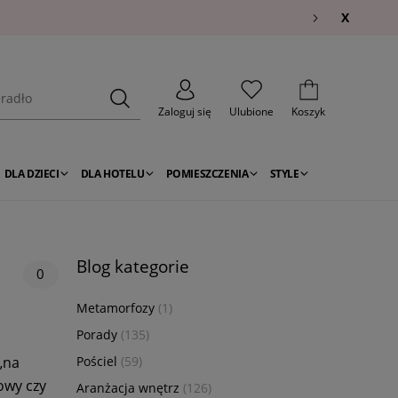
X
Zaloguj się
Ulubione
Koszyk
DLA DZIECI
DLA HOTELU
POMIESZCZENIA
STYLE
Blog kategorie
0
Metamorfozy
(1)
Porady
(135)
„na
Pościel
(59)
owy czy
Aranżacja wnętrz
(126)