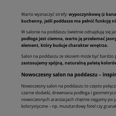
Warto wyznaczyć strefy:
wypoczynkową (z kanapą
kuchenny, jeśli poddasze ma pełnić funkcję n
W salonie na poddaszu świetnie odnajdują się jasn
podłoga jest ciemna, warto ją przełamać jasn
element, który buduje charakter wnętrza.
Salon na poddaszu ze skosem może być bardzo prz
zastosujemy spójną, naturalną paletę koloró
Nowoczesny salon na poddaszu – inspi
Nowoczesny salon na poddaszu to często połącze
czarne dodatki, drewniana podłoga i geometrycz
nowoczesnych aranżacjach chętnie sięgamy po jas
kolorystyczne – np. musztardowy fotel czy grana