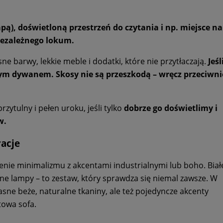
), doświetloną przestrzeń do czytania i np. miejsce n
iezależnego lokum.
e barwy, lekkie meble i dodatki, które nie przytłaczają.
Jeśl
ym dywanem. Skosy nie są przeszkodą – wręcz przeciwnie
ytulny i pełen uroku, jeśli tylko
dobrze go doświetlimy i
w.
racje
nie minimalizmu z akcentami industrialnymi lub boho. Białe
ne lampy – to zestaw, który sprawdza się niemal zawsze. W
ne beże, naturalne tkaniny, ale też pojedyncze akcenty
towa sofa.