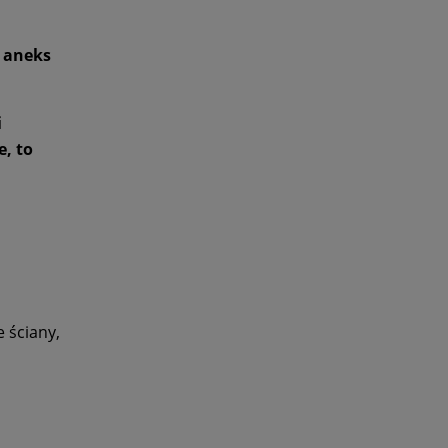
a aneks
i
, to
 ściany,