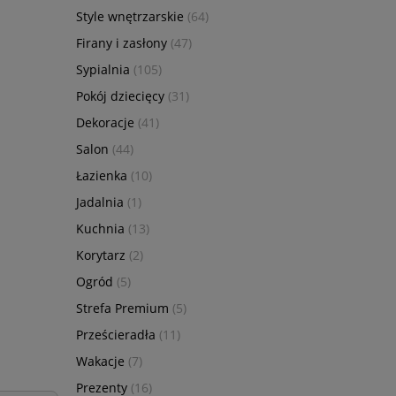
Style wnętrzarskie
(64)
Firany i zasłony
(47)
Sypialnia
(105)
Pokój dziecięcy
(31)
Dekoracje
(41)
Salon
(44)
Łazienka
(10)
Jadalnia
(1)
Kuchnia
(13)
Korytarz
(2)
Ogród
(5)
Strefa Premium
(5)
Prześcieradła
(11)
Wakacje
(7)
Prezenty
(16)