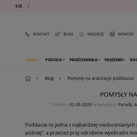
1/3
KONTAKT
BLOG
KOLEKCJE
NOWOŚĆ
LATO
POŚCIELE
PRZEŚCIERADŁA
POSZEWKI
KO
PREMIUM
SEZON
DEKORACJE
Blog
Pomysły na aranżacje poddasza!
POMYSŁY NA
Dodano:
02-05-2025
w kategorii:
Porady
,
A
Poddasze to jedna z najbardziej niedocenianych
później”, a przecież przy odrobinie wyobraźni m