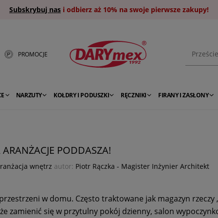
Subskrybuj nas
i odbierz aż 10% na swoje pierwsze zakupy!
PROMOCJE
CE
NARZUTY
KOŁDRY I PODUSZKI
RĘCZNIKI
FIRANY I ZASŁONY
 ARANŻACJE PODDASZA!
ranżacja wnętrz
autor:
Piotr Rączka - Magister Inżynier Architekt
 przestrzeni w domu. Często traktowane jak magazyn rzeczy 
oże zamienić się w przytulny pokój dzienny, salon wypoczynk