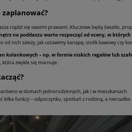
o zaplanować?
za rządzi się swoimi prawami. Kluczowe będą światło, prop
nętrz na poddaszu warto rozpocząć od oceny, w których
to od nich zależy, jak ustawimy kanapę, stolik kawowy czy 
n kolankowych – np. w formie niskich regałów lub szaf
 która zwykle się marnuje.
zacząć?
 zarówno w domach jednorodzinnych, jak i w mieszkaniach
kilka funkcji – odpoczynku, spotkań z rodziną, a nierzadko 