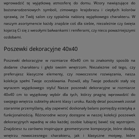
wprowadzić tę wyjątkową atmosferę do domu. Wzory nawiązujące do
bożonarodzeniowych symboli, zimowego krajobrazu i ciepłych kolorów
sprawią, że Twój salon czy sypialnia nabiorą wyjątkowego charakteru. W
naszym asortymencie każdy znajdzie coś dla siebie, niezależnie czy święta
kojarzą Ci się z wesołymi bałwankami i reniferami, czy nieco poważniejszymi
ozdobami.
Poszewki dekoracyjne 40x40
Poszewki dekoracyjne w rozmiarze 40x40 cm to znakomity sposób na
dodanie charakteru i głębi swoim wnętrzom. Niezależnie od tego, czy
preferujesz klasyczne elementy, czy nowoczesne rozwiązania, nasza
kolekcja spełni Twoje oczekiwania. Pozwól, aby Twoje poduszki stały się
wyrazem wyjątkowego stylu! Nasze poszewki dekoracyjne w rozmiarze
40x40 cm to wyjątkowy wybór dla tych, którzy pragną wprowadzić do
swojego wnętrza subtelny akcent klasy i uroku. Każdy detal poszewek został
starannie przemyślany, aby zapewnić doskonały balans pomiędzy estetyką a
funkcjonalnością. Różnorodne wzory dostępne w naszej kolekcji poszewek
dekoracyjnych wpadną w oko każdej osobie lubiącej bawić się wystrojem.
Znajdziesz tu zarówno inspirujące geometryczne kompozycje, które dodają
wnętrzu nowoczesnego charakteru, jak i klasyczne motywy, które