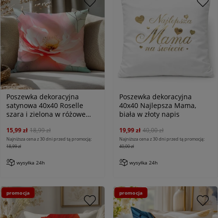
Poszewka dekoracyjna
Poszewka dekoracyjna
satynowa 40x40 Roselle
40x40 Najlepsza Mama,
szara i zielona w różowe
biała w złoty napis
kwiaty, Satynlove Premium
15,99 zł
18,99 zł
19,99 zł
40,00 zł
Najniższa cena z 30 dni przed tą promocją:
Najniższa cena z 30 dni przed tą promocją:
18,99 zł
40,00 zł
wysyłka 24h
wysyłka 24h
promocja
promocja