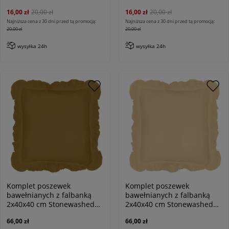
16,00 zł
20,00 zł
16,00 zł
20,00 zł
Najniższa cena z 30 dni przed tą promocją:
Najniższa cena z 30 dni przed tą promocją:
20,00 zł
20,00 zł
wysyłka 24h
wysyłka 24h
Komplet poszewek
Komplet poszewek
bawełnianych z falbanką
bawełnianych z falbanką
2x40x40 cm Stonewashed
2x40x40 cm Stonewashed
Exclusive Ecru Olive,
Exclusive Soybean, kremowa
66,00 zł
66,00 zł
oliwkowa