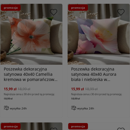
promocja
promocja
Poszewka dekoracyjna
Poszewka dekoracyjna
satynowa 40x40 Camellia
satynowa 40x40 Aurora
kremowa w pomarańczowe
biała i niebieska w
kwiaty, Satynlove Premium
pastelowe różowe kwiaty,
15,99 zł
18,99 zł
15,99 zł
18,99 zł
Satynlove Premium
Najniższa cena z 30 dni przed tą promocją:
Najniższa cena z 30 dni przed tą promocją:
18,99 zł
18,99 zł
wysyłka 24h
wysyłka 24h
promocja
promocja