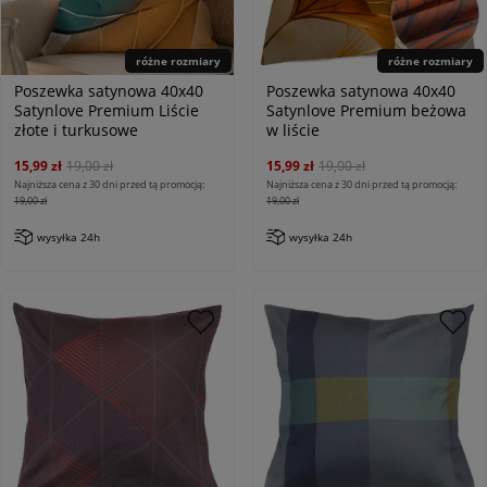
różne rozmiary
różne rozmiary
Poszewka satynowa 40x40
Poszewka satynowa 40x40
Satynlove Premium Liście
Satynlove Premium beżowa
złote i turkusowe
w liście
15,99 zł
19,00 zł
15,99 zł
19,00 zł
Najniższa cena z 30 dni przed tą promocją:
Najniższa cena z 30 dni przed tą promocją:
19,00 zł
19,00 zł
wysyłka 24h
wysyłka 24h