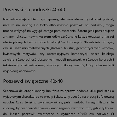
Poszewki na poduszki 40x40
Nie każdy zdaje sobie z tego sprawę, ale małe elementy takie jak pościel,
narzuta na kanapę lub łóżko albo właśnie poszewki na poduszki, mogą
mocno wpłynąć na wygląd całego pomieszczenia. Zatem jeśli potrzebujesz
zmiany i chcesz małym kosztem odświeżyć znane kąty, skorzystaj z naszej
oferty pięknych i różnorodnych tekstyliów domowych. Niezależnie od tego,
czy szukasz minimalistycznych gładkich tekstur, geometrycznych wzorów,
kwiatowych motywów, czy abstrakcyjnych kompozycji, nasza kolekcja
zawiera różnorodność dostępnych modeli poszewek o różnych kolorach i
teksturach, abyś każdy mógł stworzyć unikalny wystrój, który odzwierciedli
wyjątkową osobowość.
Poszewki świąteczne 40x40
Sezonowa dekoracja kanapy lub łóżka za sprawą dodania kilku poduszek o
wyjątkowym charakterze to prosty i skuteczny sposób na prostą i efektowną
ozdobę. Czas świąt to wyjątkowy okres, pełen radości i magii. Naturalnie
chcemy, by bożonarodzeniowy klimat zagościł wszędzie tam, gdzie tylko się
da! Nasze poszewki świąteczne o wymiarze 40x40 cm pozwolą Ci