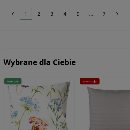
1
2
3
4
5
...
7
Wybrane dla Ciebie
nowość
promocja