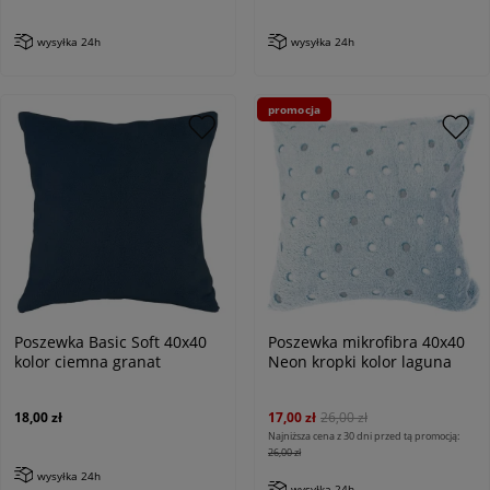
wysyłka 24h
wysyłka 24h
promocja
Poszewka Basic Soft 40x40
Poszewka mikrofibra 40x40
kolor ciemna granat
Neon kropki kolor laguna
18,00 zł
17,00 zł
26,00 zł
Najniższa cena z 30 dni przed tą promocją:
26,00 zł
wysyłka 24h
wysyłka 24h