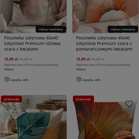
różne rozmiary
różne rozmiary
Poszewka satynowa 40x40
Poszewka satynowa 40x40
Satynlove Premium różowa,
Satynlove Premium szara z
szara z kwiatami
pomarańczowymi kwiatami
15,99 zł
19,00 zł
15,99 zł
19,00 zł
Najniższa cena z 30 dni przed tą promocją:
Najniższa cena z 30 dni przed tą promocją:
19,00 zł
19,00 zł
wysyłka 24h
wysyłka 24h
promocja
promocja