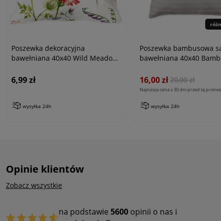
róż
Poszewka dekoracyjna
Poszewka bambusowa s
bawełniana 40x40 Wild Meadow
bawełniana 40x40 Bambo
biała w kolorowe kwiaty,
szare
Cottonlove
6,99 zł
16,00 zł
20,00 zł
Najniższa cena z 30 dni przed tą promoc
wysyłka 24h
wysyłka 24h
Opinie klientów
Zobacz wszystkie
na podstawie
5600
opinii o nas i