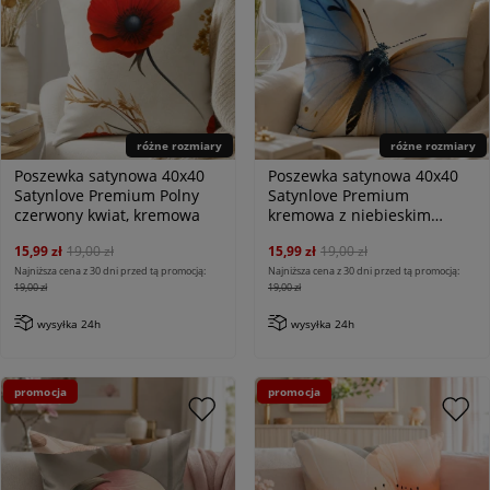
różne rozmiary
różne rozmiary
Poszewka satynowa 40x40
Poszewka satynowa 40x40
Satynlove Premium Polny
Satynlove Premium
czerwony kwiat, kremowa
kremowa z niebieskim
motylem
15,99 zł
19,00 zł
15,99 zł
19,00 zł
Najniższa cena z 30 dni przed tą promocją:
Najniższa cena z 30 dni przed tą promocją:
19,00 zł
19,00 zł
wysyłka 24h
wysyłka 24h
promocja
promocja