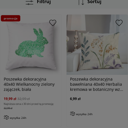
Filtruj
Sortuj
promocja
Poszewka dekoracyjna
Poszewka dekoracyjna
40x40 Wielkanocny zielony
bawełniana 40x40 Herbalia
zajączek, biała
kremowa w botaniczny wzór
kwiatowy, Cottonlove
19,99 zł
32,99 zł
6,99 zł
Najniższa cena z 30 dni przed tą promocją:
32,99 zł
wysyłka 24h
wysyłka 24h