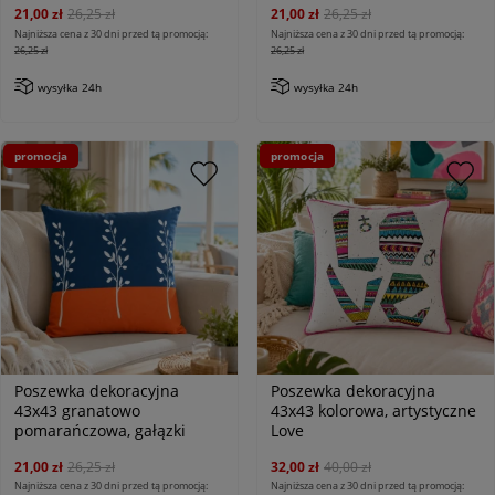
21,00 zł
26,25 zł
21,00 zł
26,25 zł
Najniższa cena z 30 dni przed tą promocją:
Najniższa cena z 30 dni przed tą promocją:
26,25 zł
26,25 zł
wysyłka 24h
wysyłka 24h
promocja
promocja
Poszewka dekoracyjna
Poszewka dekoracyjna
43x43 granatowo
43x43 kolorowa, artystyczne
pomarańczowa, gałązki
Love
21,00 zł
26,25 zł
32,00 zł
40,00 zł
Najniższa cena z 30 dni przed tą promocją:
Najniższa cena z 30 dni przed tą promocją: