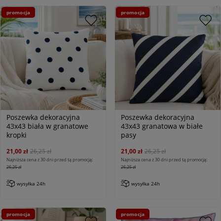
promocja
promocja
Poszewka dekoracyjna
Poszewka dekoracyjna
43x43 biała w granatowe
43x43 granatowa w białe
kropki
pasy
21,00 zł
26,25 zł
21,00 zł
26,25 zł
Najniższa cena z 30 dni przed tą promocją:
Najniższa cena z 30 dni przed tą promocją:
26,25 zł
26,25 zł
wysyłka 24h
wysyłka 24h
promocja
promocja