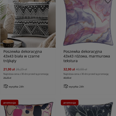
Poszewka dekoracyjna
Poszewka dekoracyjna
43x43 biała w czarne
43x43 różowa, marmurowa
trójkąty
tekstura
21,00 zł
26,25 zł
32,00 zł
40,00 zł
Najniższa cena z 30 dni przed tą promocją:
Najniższa cena z 30 dni przed tą promocją:
26,25 zł
40,00 zł
wysyłka 24h
wysyłka 24h
promocja
promocja