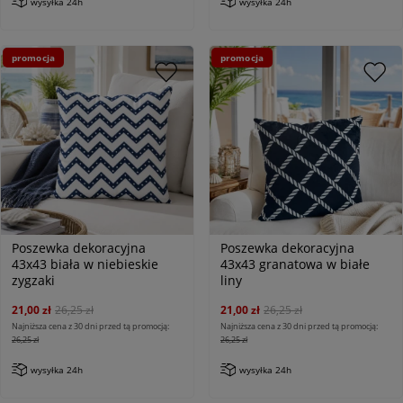
wysyłka 24h
wysyłka 24h
promocja
promocja
Poszewka dekoracyjna
Poszewka dekoracyjna
43x43 biała w niebieskie
43x43 granatowa w białe
zygzaki
liny
21,00 zł
26,25 zł
21,00 zł
26,25 zł
Najniższa cena z 30 dni przed tą promocją:
Najniższa cena z 30 dni przed tą promocją:
26,25 zł
26,25 zł
wysyłka 24h
wysyłka 24h