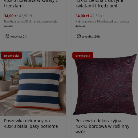
43x43 fioletowa w kwiaty z
43x43 zielona z dużymi
frędzlami
kwiatami i frędzlami
34,00 zł
42,50 zł
34,00 zł
42,50 zł
Najniższa cena z 30 dni przed tą promocją:
Najniższa cena z 30 dni przed tą promocją:
42,50 zł
42,50 zł
wysyłka 24h
wysyłka 24h
promocja
promocja
Poszewka dekoracyjna
Poszewka dekoracyjna
43x43 biała, pasy poziome
43x43 bordowa w roślinny
wzór