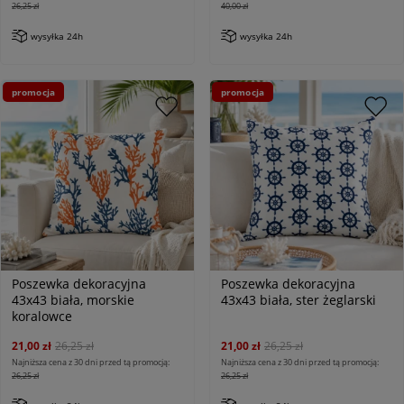
26,25 zł
40,00 zł
wysyłka 24h
wysyłka 24h
promocja
promocja
Poszewka dekoracyjna
Poszewka dekoracyjna
43x43 biała, morskie
43x43 biała, ster żeglarski
koralowce
21,00 zł
26,25 zł
21,00 zł
26,25 zł
Najniższa cena z 30 dni przed tą promocją:
Najniższa cena z 30 dni przed tą promocją:
26,25 zł
26,25 zł