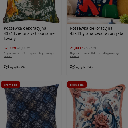
Poszewka dekoracyjna
Poszewka dekoracyjna
43x43 zielona w tropikalne
43x43 granatowa, wzorzysta
kwiaty
32,00 zł
40,00 zł
21,00 zł
26,25 zł
Najniższa cena z 30 dni przed tą promocją:
Najniższa cena z 30 dni przed tą promocją:
40,00 zł
26,25 zł
wysyłka 24h
wysyłka 24h
promocja
promocja