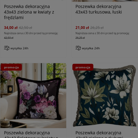
Poszewka dekoracyjna
Poszewka dekoracyjna
43x43 zielona w kwiaty z
43x43 turkusowa, łuski
frędzlami
34,00 zł
42,50 zł
21,00 zł
26,25 zł
Najniższa cena z 30 dni przed tą promocją:
Najniższa cena z 30 dni przed tą promocją:
42,50 zł
26,25 zł
wysyłka 24h
wysyłka 24h
promocja
promocja
Poszewka dekoracyjna
Poszewka dekoracyjna