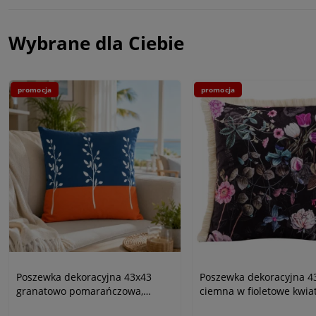
Wybrane dla Ciebie
promocja
promocja
Poszewka dekoracyjna 43x43
Poszewka dekoracyjna 4
granatowo pomarańczowa,
ciemna w fioletowe kwiat
gałązki
frędzlami