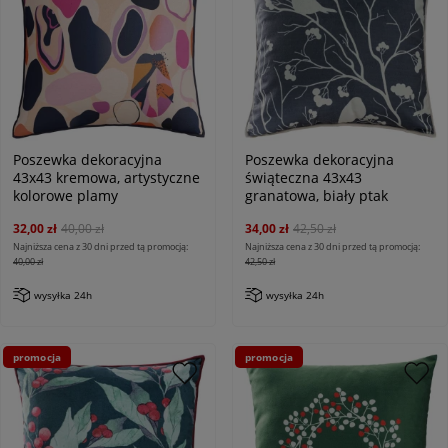
Poszewka dekoracyjna
Poszewka dekoracyjna
43x43 kremowa, artystyczne
świąteczna 43x43
kolorowe plamy
granatowa, biały ptak
32,00 zł
40,00 zł
34,00 zł
42,50 zł
Najniższa cena z 30 dni przed tą promocją:
Najniższa cena z 30 dni przed tą promocją:
40,00 zł
42,50 zł
wysyłka 24h
wysyłka 24h
promocja
promocja