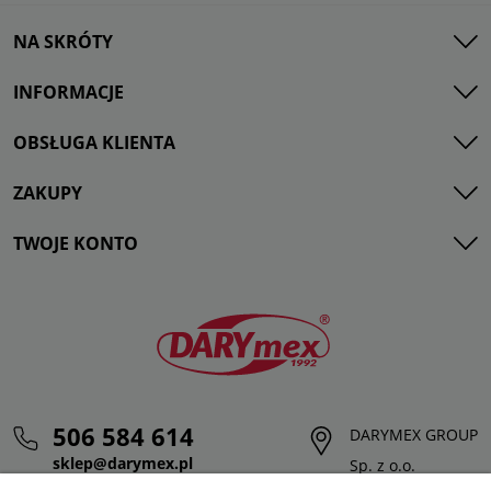
NA SKRÓTY
INFORMACJE
OBSŁUGA KLIENTA
ZAKUPY
TWOJE KONTO
506 584 614
DARYMEX GROUP
sklep@darymex.pl
Sp. z o.o.
pon. - pt.: 7:00 - 15:00