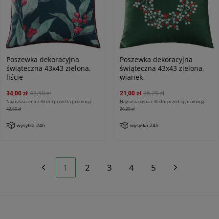
Poszewka dekoracyjna
Poszewka dekoracyjna
świąteczna 43x43 zielona,
świąteczna 43x43 zielona,
liście
wianek
34,00 zł
42,50 zł
21,00 zł
26,25 zł
Najniższa cena z 30 dni przed tą promocją:
Najniższa cena z 30 dni przed tą promocją:
42,50 zł
26,25 zł
wysyłka 24h
wysyłka 24h
1
2
3
4
5