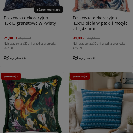
różne rozmiary
Poszewka dekoracyjna
Poszewka dekoracyjna
43x43 granatowa w kwiaty
43x43 biała w ptaki i motyle
z frędzlami
21,00 zł
26,25 zł
34,00 zł
42,50 zł
Najniższa cena z 30 dni przed tą promocją:
Najniższa cena z 30 dni przed tą promocją:
26,25 zł
42,50 zł
wysyłka 24h
wysyłka 24h
promocja
promocja