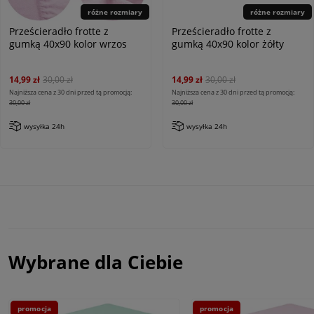
różne rozmiary
różne rozmiary
Prześcieradło frotte z
Prześcieradło frotte z
gumką 40x90 kolor wrzos
gumką 40x90 kolor żółty
14,99 zł
30,00 zł
14,99 zł
30,00 zł
Najniższa cena z 30 dni przed tą promocją:
Najniższa cena z 30 dni przed tą promocją:
30,00 zł
30,00 zł
wysyłka 24h
wysyłka 24h
Wybrane dla Ciebie
promocja
promocja