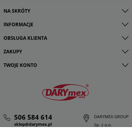
NA SKRÓTY
INFORMACJE
OBSŁUGA KLIENTA
ZAKUPY
TWOJE KONTO
506 584 614
DARYMEX GROUP
sklep@darymex.pl
Sp. z o.o.
pon. - pt.: 7:00 - 15:00