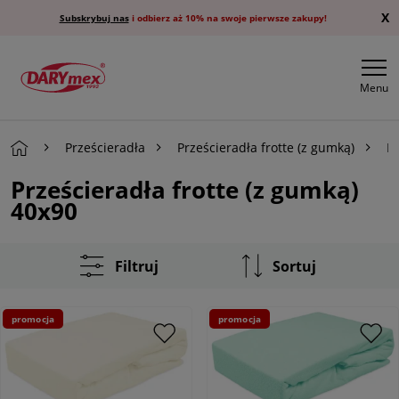
X
Subskrybuj nas
i odbierz aż 10% na swoje pierwsze zakupy!
Menu
Prześcieradła
Prześcieradła frotte (z gumką)
Pr
Prześcieradła frotte (z gumką)
40x90
Filtruj
Sortuj
promocja
promocja