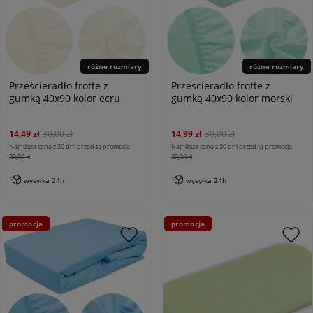
różne rozmiary
różne rozmiary
Prześcieradło frotte z
Prześcieradło frotte z
gumką 40x90 kolor ecru
gumką 40x90 kolor morski
14,49 zł
30,00 zł
14,99 zł
30,00 zł
Najniższa cena z 30 dni przed tą promocją:
Najniższa cena z 30 dni przed tą promocją:
30,00 zł
30,00 zł
wysyłka 24h
wysyłka 24h
promocja
promocja