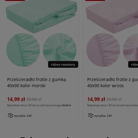
różne rozmiary
róż
Prześcieradło frotte z gumką
Prześcieradło frotte z g
40x90 kolor morski
40x90 kolor wrzos
14,99 zł
14,99 zł
30,00 zł
30,00 zł
Najniższa cena z 30 dni przed tą promocją:
30,00 zł
Najniższa cena z 30 dni przed tą promoc
wysyłka 24h
wysyłka 24h