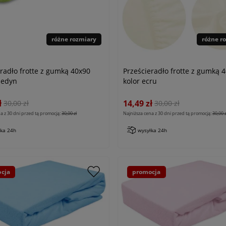
różne rozmiary
różne r
eradło frotte z gumką 40x90
Prześcieradło frotte z gumką 
ledyn
kolor ecru
ł
14,49 zł
30,00 zł
30,00 zł
a z 30 dni przed tą promocją:
30,00 zł
Najniższa cena z 30 dni przed tą promocją:
30,00 z
łka 24h
wysyłka 24h
cja
promocja