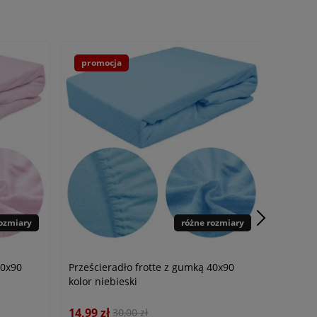
promocja
rozmiary
różne rozmiary
40x90
Prześcieradło frotte z gumką 40x90
kolor niebieski
14,99 zł
30,00 zł