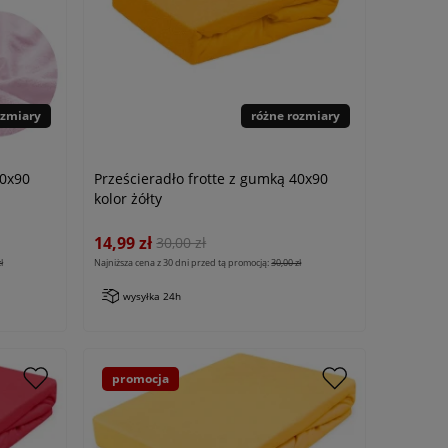
ozmiary
różne rozmiary
40x90
Prześcieradło frotte z gumką 40x90
kolor żółty
14,99 zł
30,00 zł
ł
Najniższa cena z 30 dni przed tą promocją:
30,00 zł
wysyłka 24h
promocja