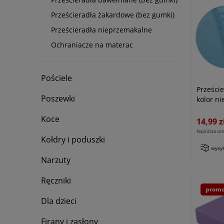
Prześcieradła żakardowe (bez gumki)
Prześcieradła nieprzemakalne
Ochraniacze na materac
Pościele
Prześci
Poszewki
kolor ni
Koce
14,99 z
Najniższa cen
Kołdry i poduszki
wysy
Narzuty
Ręczniki
promo
Dla dzieci
Firany i zasłony