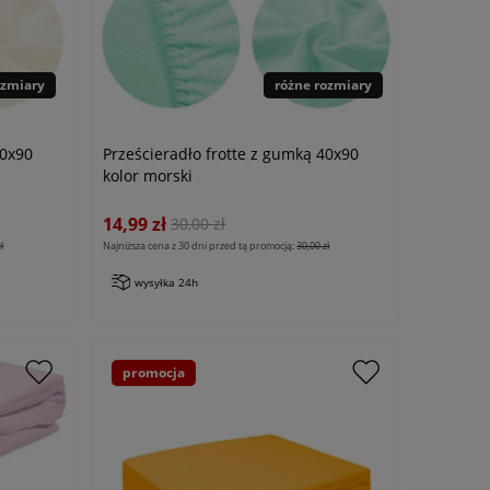
ozmiary
różne rozmiary
40x90
Prześcieradło frotte z gumką 40x90
kolor morski
14,99 zł
30,00 zł
ł
Najniższa cena z 30 dni przed tą promocją:
30,00 zł
wysyłka 24h
promocja