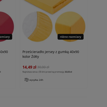
ozmiary
różne rozmiary
40x90
Prześcieradło jersey z gumką 40x90
kolor Żółty
14,49 zł
30,00 zł
ł
Najniższa cena z 30 dni przed tą promocją:
30,00 zł
wysyłka 24h