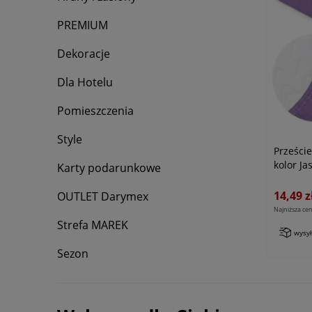
PREMIUM
Dekoracje
Dla Hotelu
Pomieszczenia
Style
Prześci
kolor Ja
Karty podarunkowe
14,49 z
OUTLET Darymex
Najniższa cen
Strefa MAREK
wysy
Sezon