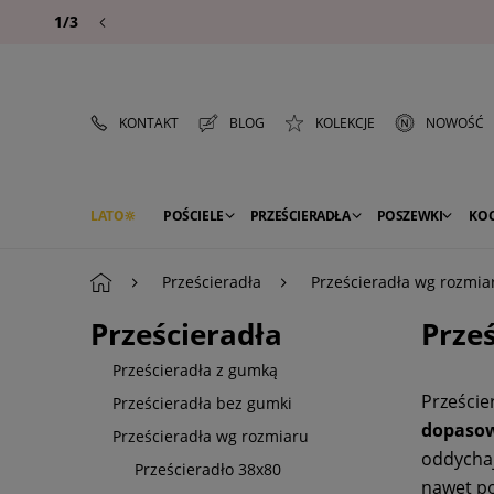
1/3
KONTAKT
BLOG
KOLEKCJE
NOWOŚĆ
LATO
POŚCIELE
PRZEŚCIERADŁA
POSZEWKI
KO
PREMIUM
SEZON
DEKORACJE
Prześcieradła
Prześcieradła wg rozmia
Prześcieradła
Prze
Prześcieradła z gumką
Przeście
Prześcieradła bez gumki
dopasow
Prześcieradła wg rozmiaru
oddychaj
Prześcieradło 38x80
nawet po