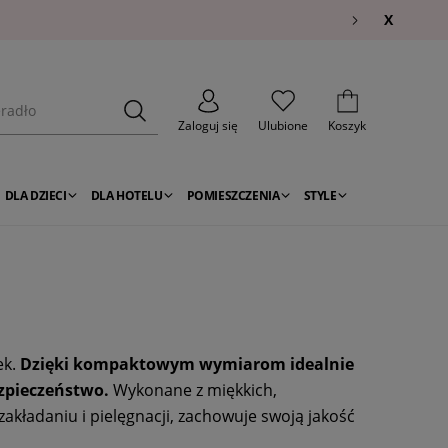
X
Zaloguj się
Ulubione
Koszyk
DLA DZIECI
DLA HOTELU
POMIESZCZENIA
STYLE
ek.
Dzięki kompaktowym wymiarom idealnie
zpieczeństwo.
Wykonane z miękkich,
zakładaniu i pielęgnacji, zachowuje swoją jakość