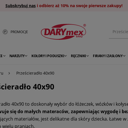
Subskrybuj nas
i odbierz aż 10% na swoje pierwsze zakupy!
PROMOCJE
CE
NARZUTY
KOŁDRY I PODUSZKI
RĘCZNIKI
FIRANY I ZASŁONY
ru
Prześcieradło 40x90
ścieradło 40x90
radło 40x90 to doskonały wybór do łóżeczek, wózków i kołys
uje się do małych materaców, zapewniając wygodę i be
ących materiałów, jest delikatne dla skóry dziecka. Łatwe w 
 wielu praniach.