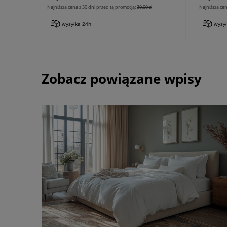
Najniższa cena z 30 dni przed tą promocją:
30,00 zł
Najniższa cen
wysyłka 24h
wysy
Zobacz powiązane wpisy