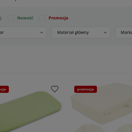
j:
Nowość
Promocja
or
Materiał główny
Mark
cja
promocja