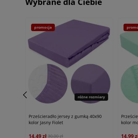
Wybrane dla Ciebie
promocja
promo
różne rozmiary
Prześcieradło jersey z gumką 40x90
Prześci
kolor Jasny Fiolet
kolor mo
14,49 zł
14,99 z
30,00 zł