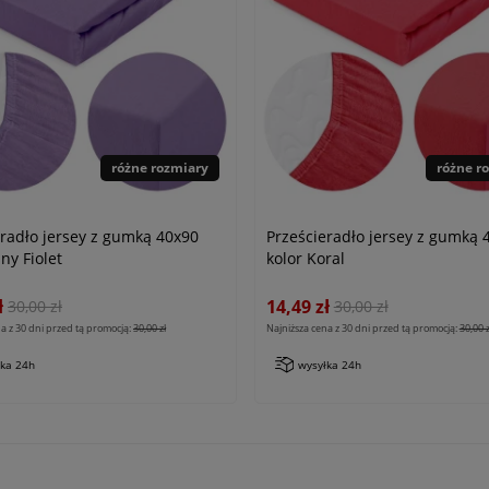
różne rozmiary
różne r
eradło jersey z gumką 40x90
Prześcieradło jersey z gumką 
sny Fiolet
kolor Koral
ł
14,49 zł
30,00 zł
30,00 zł
a z 30 dni przed tą promocją:
30,00 zł
Najniższa cena z 30 dni przed tą promocją:
30,00 z
łka 24h
wysyłka 24h