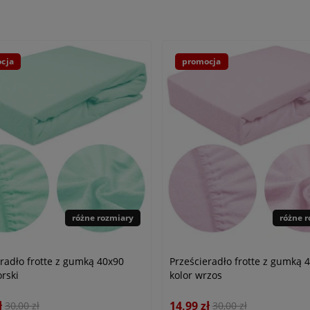
cja
promocja
różne rozmiary
różne 
eradło frotte z gumką 40x90
Prześcieradło frotte z gumką 
rski
kolor wrzos
ł
14,99 zł
30,00 zł
30,00 zł