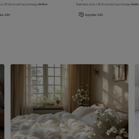
a z 30 dni przed tą promocją:
30,00 zł
Najniższa cena z 30 dni przed tą promocją:
30,00 
łka 24h
wysyłka 24h