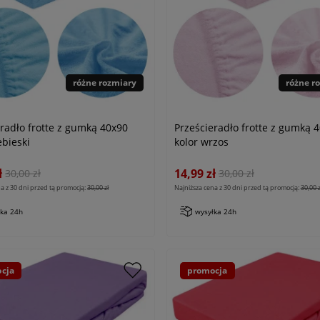
różne rozmiary
różne r
eradło frotte z gumką 40x90
Prześcieradło frotte z gumką 
ebieski
kolor wrzos
ł
14,99 zł
30,00 zł
30,00 zł
a z 30 dni przed tą promocją:
30,00 zł
Najniższa cena z 30 dni przed tą promocją:
30,00 z
łka 24h
wysyłka 24h
cja
promocja