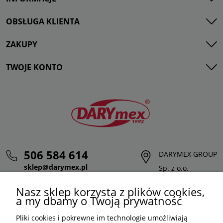
OBSŁUGA KLIENTA
ZAKUPY
TWOJE KONTO
506 584 614
DARYMEX GROUP
sklep@darymex.pl
Sp. z o.o.
pon. - pt.: 7:00 - 15:00
ul. Siedliska 124,
Nasz sklep korzysta z plików cookies,
32-620 Brzeszcze
a my dbamy o Twoją prywatność
Pliki cookies i pokrewne im technologie umożliwiają