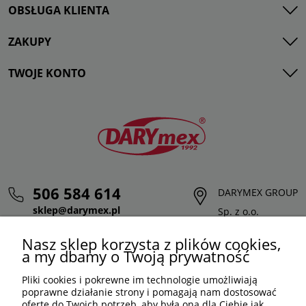
OBSŁUGA KLIENTA
ZAKUPY
TWOJE KONTO
506 584 614
DARYMEX GROUP
sklep@darymex.pl
Sp. z o.o.
pon. - pt.: 7:00 - 15:00
ul. Siedliska 124,
Nasz sklep korzysta z plików cookies,
32-620 Brzeszcze
a my dbamy o Twoją prywatność
Pliki cookies i pokrewne im technologie umożliwiają
poprawne działanie strony i pomagają nam dostosować
ofertę do Twoich potrzeb, aby była ona dla Ciebie jak