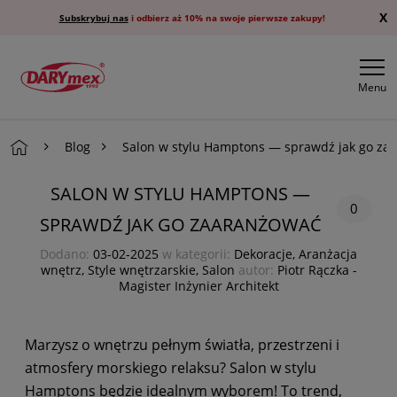
X
Subskrybuj nas
i odbierz aż 10% na swoje pierwsze zakupy!
Menu
Blog
Salon w stylu Hamptons — sprawdź jak go za
SALON W STYLU HAMPTONS —
0
SPRAWDŹ JAK GO ZAARANŻOWAĆ
Dodano:
03-02-2025
w kategorii:
Dekoracje
,
Aranżacja
wnętrz
,
Style wnętrzarskie
,
Salon
autor:
Piotr Rączka -
Magister Inżynier Architekt
Marzysz o wnętrzu pełnym światła, przestrzeni i
atmosfery morskiego relaksu? Salon w stylu
Hamptons będzie idealnym wyborem! To trend,