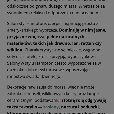
odskocznię od gwaru dużego miasta. Wnętrza te są
synonimem relaksu i odpoczynku nad oceanem.
Salon styl Hamptons czerpie inspirację prosto z
amerykańskiego wybrzeża.
Dominują w nim jasne,
przyjazne wnętrza, pełne naturalnych
materiałów, takich jak drewno, len, rattan czy
wiklina.
Charakterystyczne są miękkie, wygodne
sofy oraz fotele, które sprzyjają wypoczynkowi.
Salony w stylu Hampton często wyposażone są w
duże okna lub drzwi tarasowe, wpuszczające
mnóstwo światła dziennego.
Dekoracje nawiązują do morza, więc nie może
zabraknąć muszli, wiklinowych koszy oraz lamp z
ceramicznymi podstawami.
Istotną rolę odgrywają
także tekstylia —
zasłony
, narzuty i poduszki,
które wprowadzają do wnętrza przytulność oraz