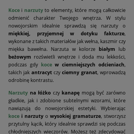
Koce
i
narzuty
to elementy, które mogą całkowicie
odmienić charakter Twojego wnętrza. W stylu
nowojorskim idealnie sprawdzą się narzuty o
miękkiej, przyjemnej w dotyku fakturze
,
wykonane z takich materiałów jak wełna, kaszmir czy
miękka bawełna. Narzuta w kolorze
białym
lub
beżowym
rozświetli wnętrze i doda mu lekkości,
podczas gdy
koce
w ciemniejszych odcieniach
,
takich jak
antracyt
czy
ciemny granat
, wprowadzą
odrobinę kontrastu.
Narzuty
na łóżko
czy
kanapę
mogą być zarówno
gładkie, jak i zdobione subtelnymi wzorami, które
nawiązują do nowojorskiej estetyki. Wybierając
koce
i narzuty
o
wysokiej gramaturze
, stworzysz
przytulny kącik, który idealnie sprawdzi się podczas
chłodniejszych wieczorów. Możesz też zdecydować