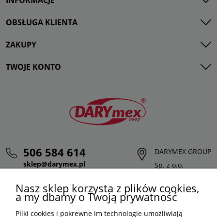
INFORMACJE
OBSŁUGA KLIENTA
ZAKUPY
TWOJE KONTO
506 584 614
DARYMEX GROUP
sklep@darymex.pl
Sp. z o.o.
pon. - pt.: 7:00 - 15:00
ul. Siedliska 124,
Nasz sklep korzysta z plików cookies,
32-620 Brzeszcze
a my dbamy o Twoją prywatność
Pliki cookies i pokrewne im technologie umożliwiają