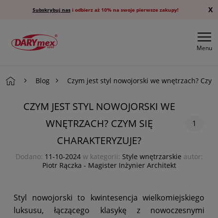
X
Subskrybuj nas
i odbierz aż 10% na swoje pierwsze zakupy!
Menu
Blog
Czym jest styl nowojorski we wnętrzach? Czym
CZYM JEST STYL NOWOJORSKI WE
WNĘTRZACH? CZYM SIĘ
1
CHARAKTERYZUJE?
Dodano:
11-10-2024
w kategorii:
Style wnętrzarskie
autor:
Piotr Rączka - Magister Inżynier Architekt
Styl nowojorski to kwintesencja wielkomiejskiego
luksusu, łączącego klasykę z nowoczesnymi