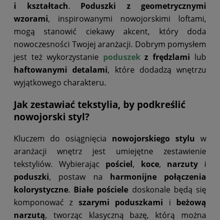
i kształtach
.
Poduszki z geometrycznymi
wzorami
, inspirowanymi nowojorskimi loftami,
mogą stanowić ciekawy akcent, który doda
nowoczesności Twojej aranżacji. Dobrym pomysłem
jest też wykorzystanie
poduszek
z frędzlami
lub
haftowanymi detalami
, które dodadzą wnętrzu
wyjątkowego charakteru.
Jak zestawiać tekstylia, by podkreślić
nowojorski styl?
Kluczem do osiągnięcia
nowojorskiego stylu
w
aranżacji wnętrz jest umiejętne zestawienie
tekstyliów. Wybierając
pościel
,
koce
,
narzuty
i
poduszki
, postaw na
harmonijne połączenia
kolorystyczne
.
Białe pościele
doskonale będą się
komponować z
szarymi poduszkami
i
beżową
narzutą
, tworząc klasyczną bazę, którą można