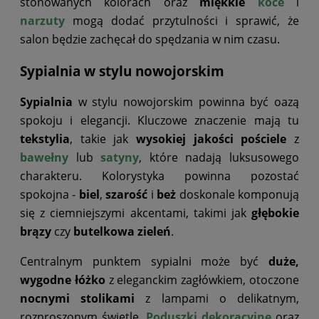
stonowanych kolorach oraz
miękkie
koce
i
narzuty
mogą dodać przytulności i sprawić, że
salon będzie zachęcał do spędzania w nim czasu.
Sypialnia w stylu nowojorskim
Sypialnia
w stylu nowojorskim powinna być oazą
spokoju i elegancji. Kluczowe znaczenie mają tu
tekstylia
, takie jak
wysokiej jakości pościele
z
bawełny
lub
satyny
, które nadają luksusowego
charakteru. Kolorystyka powinna pozostać
spokojna -
biel
,
szarość
i
beż
doskonale komponują
się z ciemniejszymi akcentami, takimi jak
głębokie
brązy
czy
butelkowa zieleń
.
Centralnym punktem sypialni może być
duże,
wygodne łóżko
z eleganckim zagłówkiem, otoczone
nocnymi stolikami
z lampami o delikatnym,
rozproszonym świetle.
Poduszki dekoracyjne
oraz