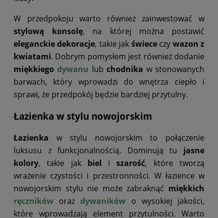
W przedpokoju warto również zainwestować w
stylową konsolę
, na której można postawić
eleganckie dekoracje
, takie jak
świece
czy
wazon z
kwiatami
. Dobrym pomysłem jest również dodanie
miękkiego
dywanu
lub
chodnika
w stonowanych
barwach, który wprowadzi do wnętrza ciepło i
sprawi, że przedpokój będzie bardziej przytulny.
Łazienka w stylu nowojorskim
Łazienka
w stylu nowojorskim to połączenie
luksusu z funkcjonalnością. Dominują tu
jasne
kolory
, takie jak
biel
i
szarość
, które tworzą
wrażenie czystości i przestronności. W łazience w
nowojorskim stylu nie może zabraknąć
miękkich
ręczników
oraz
dywaników
o wysokiej jakości,
które wprowadzają element przytulności. Warto