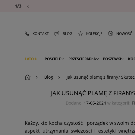
1/3
KONTAKT
BLOG
KOLEKCJE
NOWOŚĆ
LATO
POŚCIELE
PRZEŚCIERADŁA
POSZEWKI
KO
PREMIUM
SEZON
DEKORACJE
Blog
Jak usunąć plamę z firany? Skute
JAK USUNĄĆ PLAMĘ Z FIRAN
Dodano:
17-05-2024
w kategorii:
F
Każdy, kto kocha czystość i porządek w swoim dom
aspekt utrzymania świeżości i estetyki wnętrza