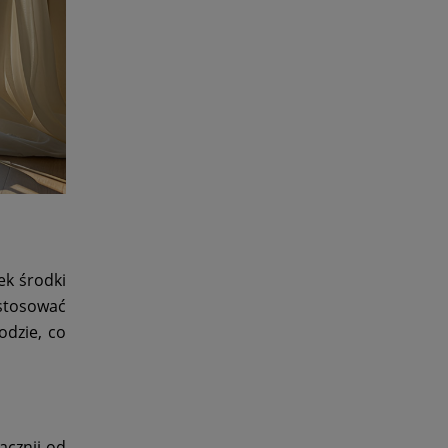
iek środki
ostosować
odzie, co
acznij od