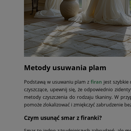
Metody usuwania plam
Podstawą w usuwaniu plam z
firan
jest szybkie
czyszczące, upewnij się, że odpowiednio zident
metody czyszczenia do rodzaju tkaniny. W prz
pomoże zlokalizować i zmiękczyć zabrudzenie bez
Czym usunąć smar z firanki?
Smar to jedno z trudniejszych zabrudzeń, ale 