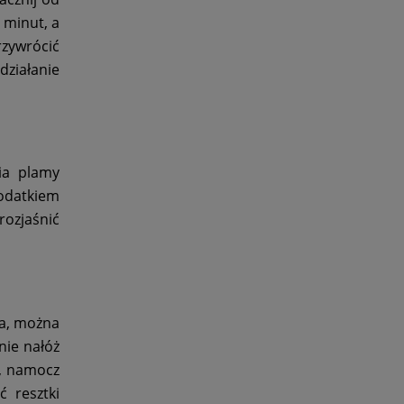
 minut, a
rzywrócić
działanie
nia plamy
odatkiem
rozjaśnić
eża, można
nie nałóż
y, namocz
 resztki