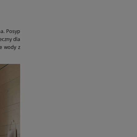
na. Posyp
ieczny dla
e wody z