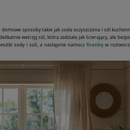
c domowe sposoby takie jak soda oczyszczona i sól kuchen
likatnie wetrzyj sól, która zadziała jak ścierający, ale bezp
esztki sody i soli, a następnie namocz
firankę
w roztworz