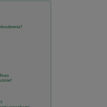
zabrudzenia?
firan
ecznie?
y?
ymi sposobami