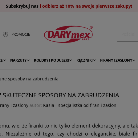
Subskrybuj nas
i odbierz aż 10% na swoje pierwsze zakupy!
PROMOCJE
CE
NARZUTY
KOŁDRY I PODUSZKI
RĘCZNIKI
FIRANY I ZASŁONY
czne sposoby na zabrudzenia
Y? SKUTECZNE SPOSOBY NA ZABRUDZENIA
irany i zasłony
autor:
Kasia - specjalistka od firan i zasłon
u, wie, że firanki to nie tylko element dekoracyjny, ale ta
. Niezależnie od tego, czy chodzi o eleganckie, białe fir