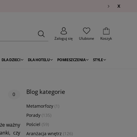
X
Zaloguj się
Ulubione
Koszyk
DLA DZIECI
DLA HOTELU
POMIESZCZENIA
STYLE
Blog kategorie
0
Metamorfozy
(1)
Porady
(135)
kże ważny
Pościel
(59)
anki, czy
Aranżacja wnętrz
(126)