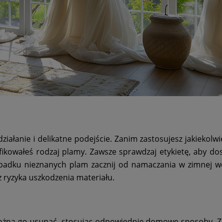
 działanie i delikatne podejście. Zanim zastosujesz jakiekolw
yfikowałeś rodzaj plamy. Zawsze sprawdzaj etykietę, aby d
ypadku nieznanych plam zacznij od namaczania w zimnej w
 ryzyka uszkodzenia materiału.
można go usunąć, stosując odpowiednie domowe sposoby. Z