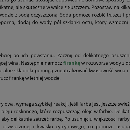
ikatne, ale skuteczne w walce z tłuszczem. Pozostaw na kilka
 wodzie z sodą oczyszczoną. Soda pomoże rozbić tłuszcz i p
 oporna, dodaj do wody pół szklanki octu, który wzmocni 
zybciej po ich powstaniu. Zacznij od delikatnego osusze
ęcej wina. Następnie namocz
firankę
w roztworze wody z d
uralne składniki pomogą zneutralizować kwasowość wina i 
ucz firankę w letniej wodzie.
rylowa, wymaga szybkiej reakcji. Jeśli farba jest jeszcze świ
oleju roślinnego, które rozpuszczają oleje w farbie. Delikat
, aby delikatnie zetrzeć farbę. Po usunięciu większości farb
oczyszczonej i kwasku cytrynowego, co pomoże usunąć