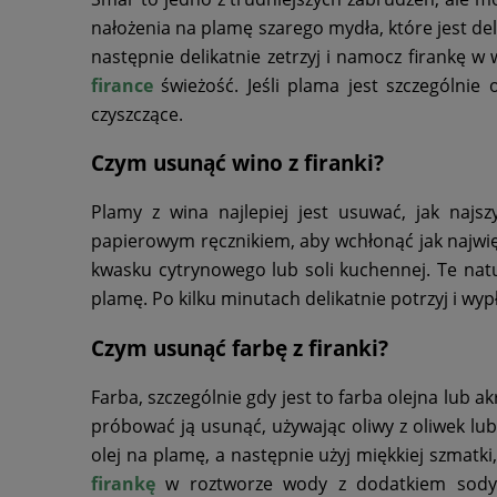
nałożenia na plamę szarego mydła, które jest del
następnie delikatnie zetrzyj i namocz firankę w
firance
świeżość. Jeśli plama jest szczególnie
czyszczące.
Czym usunąć wino z firanki?
Plamy z wina najlepiej jest usuwać, jak najs
papierowym ręcznikiem, aby wchłonąć jak najwi
kwasku cytrynowego lub soli kuchennej. Te nat
plamę. Po kilku minutach delikatnie potrzyj i wypł
Czym usunąć farbę z firanki?
Farba, szczególnie gdy jest to farba olejna lub ak
próbować ją usunąć, używając oliwy z oliwek lub 
olej na plamę, a następnie użyj miękkiej szmatki
firankę
w roztworze wody z dodatkiem sody 