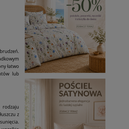
abrudzeń.
ypadkowym
ony łatwo
ntów lub
 rodzaju
łuszczu z
sunięcia.