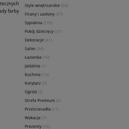
utecznych
Style wnętrzarskie
(64)
ady farby
Firany i zasłony
(47)
Sypialnia
(105)
Pokój dziecięcy
(31)
Dekoracje
(41)
Salon
(44)
Łazienka
(10)
Jadalnia
(1)
Kuchnia
(13)
Korytarz
(2)
Ogród
(5)
Strefa Premium
(5)
Prześcieradła
(11)
Wakacje
(7)
Prezenty
(16)