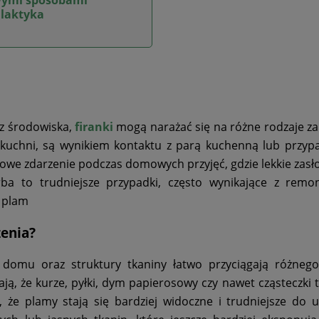
ilaktyka
z środowiska,
firanki
mogą narażać się na różne rodzaje z
żu kuchni, są wynikiem kontaktu z parą kuchenną lub prz
powe zdarzenie podczas domowych przyjęć, gdzie lekkie zasł
ba to trudniejsze przypadki, często wynikające z remo
w plam
zenia?
omu oraz struktury tkaniny łatwo przyciągają różnego
ją, że kurze, pyłki, dym papierosowy czy nawet cząsteczki t
 że plamy stają się bardziej widoczne i trudniejsze do u