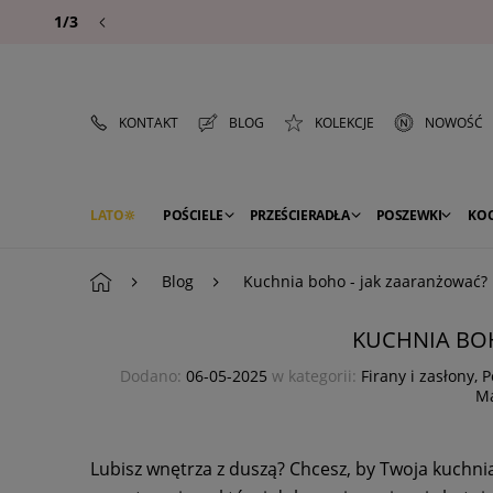
1/3
KONTAKT
BLOG
KOLEKCJE
NOWOŚĆ
LATO
POŚCIELE
PRZEŚCIERADŁA
POSZEWKI
KO
PREMIUM
SEZON
DEKORACJE
Blog
Kuchnia boho - jak zaaranżować?
KUCHNIA BO
Dodano:
06-05-2025
w kategorii:
Firany i zasłony
,
P
Ma
Lubisz wnętrza z duszą? Chcesz, by Twoja kuchni