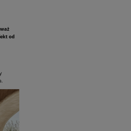
zważ
fekt od
y
a.