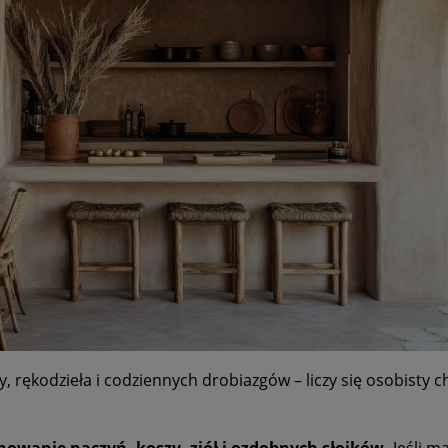
, rękodzieła i codziennych drobiazgów – liczy się osobisty c
nowanie naczyń, koszy, ziół i ozdobnych słoików.
Jeśli m