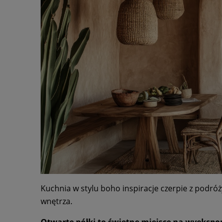
Kuchnia w stylu boho inspiracje czerpie z podróży
wnętrza.
Otwarte półki to świetne miejsce na wyekspo