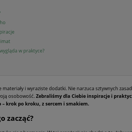
?
oho
piracje
limat
o wygląda w praktyce?
 materiały i wyraziste dodatki. Nie narzuca sztywnych zasad
Twoją osobowość.
Zebraliśmy dla Ciebie inspiracje i prakty
 – krok po kroku, z sercem i smakiem.
go zacząć?