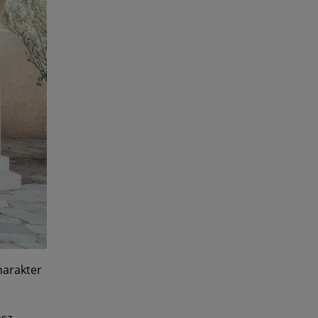
harakter
asz