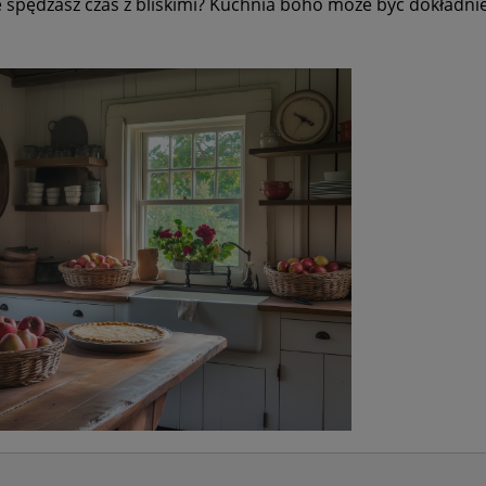
nie spędzasz czas z bliskimi? Kuchnia boho może być dokładni