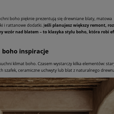
kuchni boho pięknie prezentują się drewniane blaty, matowa
ki i rattanowe dodatki. J
eśli planujesz większy remont, ro
wzór nad blatem – to klasyka stylu boho, która robi e
 boho inspiracje
kuchni klimat boho. Czasem wystarczy kilka elementów: star
ch szafek, ceramiczne uchwyty lub blat z naturalnego drewn