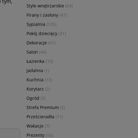
e tym,
Style wnętrzarskie
(64)
Firany i zasłony
(47)
Sypialnia
(105)
Pokój dziecięcy
(31)
Dekoracje
(41)
Salon
(44)
Łazienka
(10)
Jadalnia
(1)
Kuchnia
(13)
Korytarz
(2)
Ogród
(5)
Strefa Premium
(5)
Prześcieradła
(11)
Wakacje
(7)
Prezenty
(16)