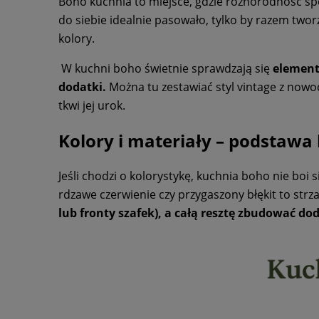
Boho kuchnia to miejsce, gdzie różnorodność spot
do siebie idealnie pasowało, tylko by razem tworz
kolory.
W kuchni boho świetnie sprawdzają się
element
dodatki.
Można tu zestawiać styl vintage z nowo
tkwi jej urok.
Kolory i materiały – podstawa
Jeśli chodzi o kolorystykę, kuchnia boho nie boi s
rdzawe czerwienie czy przygaszony błękit to strza
lub fronty szafek), a całą resztę zbudować do