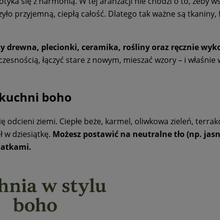
yka się z harmonią. W tej aranżacji nie chodzi o to, żeby w
yło przyjemną, ciepłą całość. Dlatego tak ważne są tkaniny, f
y drewna, plecionki, ceramika, rośliny oraz ręcznie wy
czesnością, łączyć stare z nowym, mieszać wzory – i właśnie
 kuchni boho
ię odcieni ziemi. Ciepłe beże, karmel, oliwkowa zieleń, terrak
ł w dziesiątkę.
Możesz postawić na neutralne tło (np. jas
datkami.