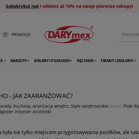
Subskrybuj nas
i odbierz aż 10% na swoje pierwsze zakupy!
PROMOCJE
CE
NARZUTY
KOŁDRY I PODUSZKI
RĘCZNIKI
FIRANY I ZASŁONY
HO - JAK ZAARANŻOWAĆ?
orady
,
Kuchnia
,
Aranżacja wnętrz
,
Style wnętrzarskie
autor:
Piotr R
gister Inżynier Architekt
a była nie tylko miejscem przygotowywania posiłków, ale tak