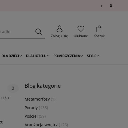
X
Zaloguj się
Ulubione
Koszyk
DLA DZIECI
DLA HOTELU
POMIESZCZENIA
STYLE
Blog kategorie
0
ączka -
Metamorfozy
(1)
Porady
(135)
Pościel
(59)
że
Aranżacja wnętrz
(126)