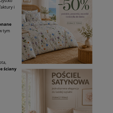
szystko
aktury i
konane
 w tym
ota,
ne ściany