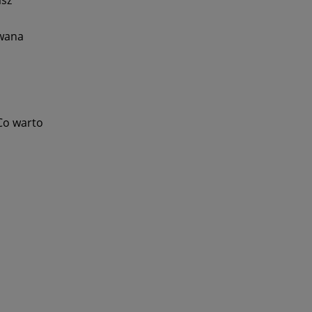
owana
 Co warto