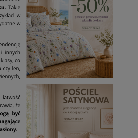
ku.
Takie
zykład w
zydatne w
tendencję
i innych
klasy, co
 czy len,
ziennych,
i łatwość
rawia, że
ogą być
ymagające
zasłony.