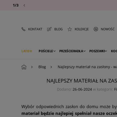
1/3
KONTAKT
BLOG
KOLEKCJE
NOWOŚĆ
LATO
POŚCIELE
PRZEŚCIERADŁA
POSZEWKI
KO
PREMIUM
SEZON
DEKORACJE
Blog
Najlepszy materiał na zasłony - w
NAJLEPSZY MATERIAŁ NA ZA
Dodano:
26-06-2024
w kategorii:
F
Wybór odpowiednich zasłon do domu może być n
materiał będzie najlepiej spełniał nasze ocz