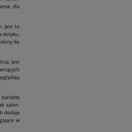
ramie dla
. Jest to
w dotyku,
asłony do
rza. Jest
ceniących
wyglądają
 bardziej
ak salon.
ab dodaje
gające w