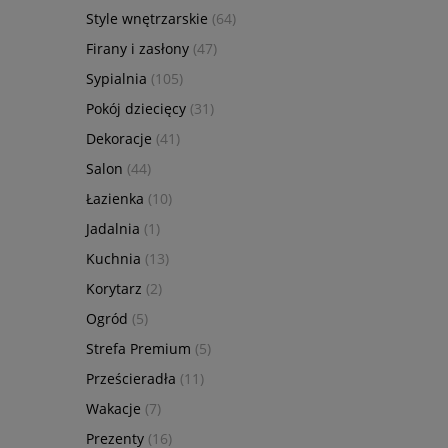
Style wnętrzarskie
(64)
Firany i zasłony
(47)
Sypialnia
(105)
Pokój dziecięcy
(31)
Dekoracje
(41)
Salon
(44)
Łazienka
(10)
Jadalnia
(1)
Kuchnia
(13)
Korytarz
(2)
Ogród
(5)
Strefa Premium
(5)
Prześcieradła
(11)
Wakacje
(7)
Prezenty
(16)