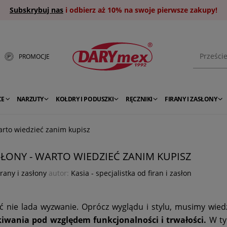
Subskrybuj nas
i odbierz aż 10% na swoje pierwsze zakupy!
PROMOCJE
CE
NARZUTY
KOŁDRY I PODUSZKI
RĘCZNIKI
FIRANY I ZASŁONY
arto wiedzieć zanim kupisz
SŁONY - WARTO WIEDZIEĆ ZANIM KUPISZ
irany i zasłony
autor:
Kasia - specjalistka od firan i zasłon
ie lada wyzwanie. Oprócz wyglądu i stylu, musimy wiedz
ekiwania pod względem funkcjonalności i trwałości.
W ty