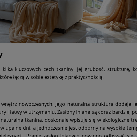
y
ilka kluczowych cech tkaniny: jej grubość, strukturę, k
które łączą w sobie estetykę z praktycznością.
nętrz nowoczesnych. Jego naturalna struktura dodaje le
y i łatwy w utrzymaniu. Zasłony lniane są coraz bardziej p
naturalna tkanina, doskonale wpisuje się w ekologiczne tre
 w upalne dni, a jednocześnie jest odporny na wysokie tem
ielęgnacji. Pranie zasłon lnianych powinno odbywać się 