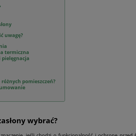
?
słony
cić uwagę?
nia
ja termiczna
 pielęgnacja
o różnych pomieszczeń?
dsumowanie
zasłony wybrać?
naczenie, jeśli chodzi o funkcjonalność i ochronę przed 