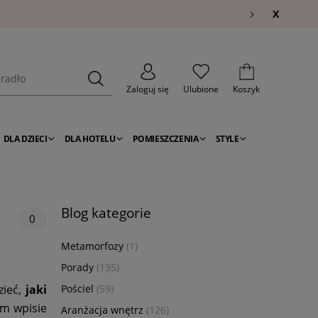
X
Zaloguj się
Ulubione
Koszyk
DLA DZIECI
DLA HOTELU
POMIESZCZENIA
STYLE
Blog kategorie
0
Metamorfozy
(1)
Porady
(135)
ieć,
jaki
Pościel
(59)
m wpisie
Aranżacja wnętrz
(126)