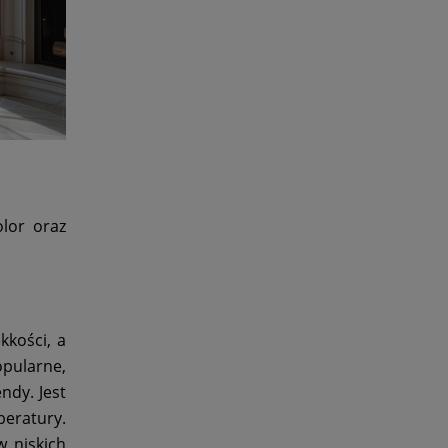
olor oraz
kkości, a
opularne,
ndy. Jest
peratury.
w niskich