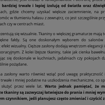
bardziej trwałe i lepiej izolują od światła oraz dźwię
iach, gdzie chcemy uzyskać większe zaciemnienie, na pr
omóc w tłumieniu hałasu z zewnątrz, co jest szczególnie pr
ach czy w centrach miast.
zentują się wizualnie. Tkaniny o większej gramaturze mają 
iękne fałdy. Są one doskonałym wyborem do salonów 
efekt wizualny. Cięższe zasłony dodają wnętrzom elegancji i 
racyjnym. Z kolei lżejsze tkaniny, takie jak cienka bawełna
jąc się doskonale w kuchniach, jadalniach czy pokojach d
gólnie pożądane.
na zasłony warto również wziąć pod uwagę praktyczność 
ej trwałe i mniej podatne na uszkodzenia mechaniczne, co sp
służyć przez wiele lat.
Warto jednak pamiętać, że m
sze tkaniny są zazwyczaj łatwiejsze do prania i mniej w
m czynnikiem, jeśli planujesz często zmieniać i czyścić 