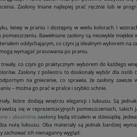
enia. Zasłony lniane najlepiej prać ręcznie lub w prog
tyku, łatwy w praniu i dostępny w wielu kolorach i wzorach
 pomieszczeniu. Bawełniane zasłony są niezwykle miękkie 
ateriałem oddychającym, co czyni ją idealnym wyborem na z
ny mogą wymagać prasowania po praniu.
i trwały, co czyni go praktycznym wyborem do każdego wnęt
olorów. Zasłony z poliestru to doskonały wybór dla osób 
m odpornym na gniecenie, co sprawia, że zasłony zawsze 
maniu – można go prać w pralce i szybko schnie.
iały, które dodają wnętrzu elegancji i luksusu. Są jednak
rawdzą się w reprezentacyjnych pomieszczeniach, takich j
bne i aksamitne
zasłony
będą strzałem w dziesiątkę. Jedw
za nutę luksusu. Oba materiały są jednak bardziej wyma
aby zachować ich nienaganny wygląd.