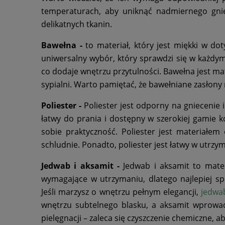
temperaturach, aby uniknąć nadmiernego gniec
delikatnych tkanin.
Bawełna -
to materiał, który jest miękki w do
uniwersalny wybór, który sprawdzi się w każdym
co dodaje wnętrzu przytulności. Bawełna jest m
sypialni. Warto pamiętać, że bawełniane zasło
Poliester -
Poliester jest odporny na gniecenie 
łatwy do prania i dostępny w szerokiej gamie k
sobie praktyczność. Poliester jest materiałe
schludnie. Ponadto, poliester jest łatwy w utrzy
Jedwab i aksamit -
Jedwab i aksamit to mater
wymagające w utrzymaniu, dlatego najlepiej sp
Jeśli marzysz o wnętrzu pełnym elegancji,
jedwa
wnętrzu subtelnego blasku, a aksamit wprowad
pielęgnacji – zaleca się czyszczenie chemiczne, 