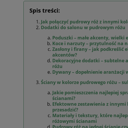
Spis treści:
Jak połączyć pudrowy róż z innymi ko
Dodatki do salonu w pudrowym różu
Poduszki – małe akcenty, wielki 
Koce i narzuty – przytulność na
Zasłony i firany – jak podkreślić
akcentów?
Dekoracyjne dodatki – subtelne
różu
Dywany – dopełnienie aranżacji
Ściany w kolorze pudrowego różu – su
Jakie pomieszczenia najlepiej sp
ścianami?
Efektowne zestawienia z innymi k
przesadzić?
Materiały i tekstury, które najle
różowymi ścianami
Pudrowy róż na jednej ścianie cz