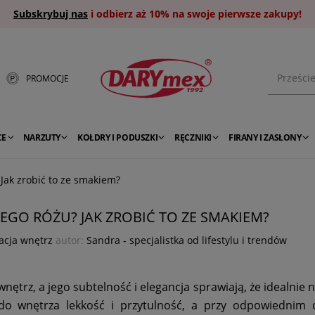
Subskrybuj nas
i odbierz aż 10% na swoje pierwsze zakupy!
PROMOCJE
CE
NARZUTY
KOŁDRY I PODUSZKI
RĘCZNIKI
FIRANY I ZASŁONY
Jak zrobić to ze smakiem?
GO RÓŻU? JAK ZROBIĆ TO ZE SMAKIEM?
acja wnętrz
autor:
Sandra - specjalistka od lifestylu i trendów
ętrz, a jego subtelność i elegancja sprawiają, że idealnie n
do wnętrza lekkość i przytulność, a przy odpowiednim 