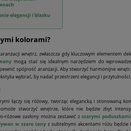
ianach
nie elegancji i blasku
nymi kolorami?
 aranżacji wnętrz, zwłaszcza gdy kluczowym elementem dek
wany
mogą stać się idealnym narzędziem do wprowadze
apewnić spójność aranżacji. Aby stworzyć harmonijne wnętr
ekstylia wybrać, by nadać przestrzeni elegancji i przytulności
a
órymi łączy się różowy, tworząc elegancką i stonowaną ko
omoże stworzyć wnętrze, które nie będzie zbyt intensy
owo-różowe zasłony można zestawić z
szarymi poduszkami
ywan w szare tony
z subtelnymi akcentami różu będzie 