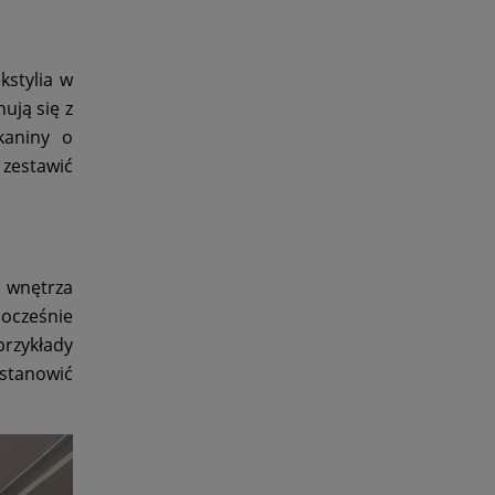
kstylia w
ują się z
kaniny o
 zestawić
 wnętrza
nocześnie
przykłady
 stanowić