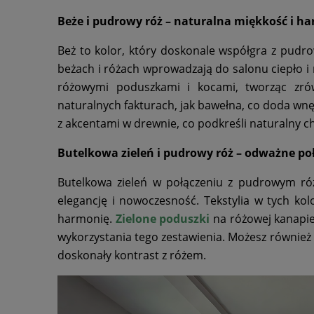
Beże i pudrowy róż – naturalna miękkość i h
Beż to kolor, który doskonale współgra z pudro
beżach i różach wprowadzają do salonu ciepło i
różowymi poduszkami i kocami, tworząc zró
naturalnych fakturach, jak bawełna, co doda wnęt
z akcentami w drewnie, co podkreśli naturalny c
Butelkowa zieleń i pudrowy róż – odważne po
Butelkowa zieleń w połączeniu z pudrowym r
elegancję i nowoczesność. Tekstylia w tych ko
harmonię.
Zielone poduszki
na różowej kanapie
wykorzystania tego zestawienia. Możesz również 
doskonały kontrast z różem.