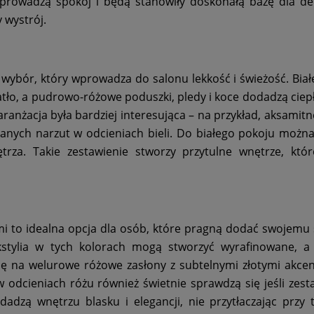
 wprowadzą spokój i będą stanowiły doskonałą bazę dla de
 wystrój.
 wybór, który wprowadza do salonu lekkość i świeżość. Biał
atło, a pudrowo-różowe poduszki, pledy i koce dodadzą ciep
aranżacja była bardziej interesująca – na przykład, aksamit
anych narzut w odcieniach bieli. Do białego pokoju możn
rza. Takie zestawienie stworzy przytulne wnętrze, któr
i to idealna opcja dla osób, które pragną dodać swojemu
kstylia w tych kolorach mogą stworzyć wyrafinowane, a
ię na welurowe różowe zasłony z subtelnymi złotymi akce
 odcieniach różu również świetnie sprawdzą się jeśli zesta
adzą wnętrzu blasku i elegancji, nie przytłaczając przy 