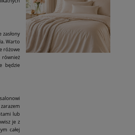
likatnych
e zasłony
ła. Warto
ne różowe
a również
e będzie
 salonowi
 zarazem
ntami lub
wisz je z
tym całej