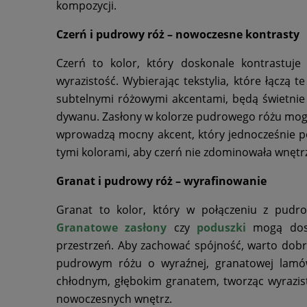
kompozycji.
Czerń i pudrowy róż – nowoczesne kontrasty
Czerń to kolor, który doskonale kontrastu
wyrazistość. Wybierając tekstylia, które łączą 
subtelnymi różowymi akcentami, będą świetnie
dywanu. Zasłony w kolorze pudrowego różu mog
wprowadzą mocny akcent, który jednocześnie p
tymi kolorami, aby czerń nie zdominowała wnętr
Granat i pudrowy róż – wyrafinowanie
Granat to kolor, który w połączeniu z pudr
Granatowe zasłony
czy
poduszki
mogą dos
przestrzeń. Aby zachować spójność, warto dobr
pudrowym różu o wyraźnej, granatowej lamó
chłodnym, głębokim granatem, tworząc wyrazist
nowoczesnych wnętrz.