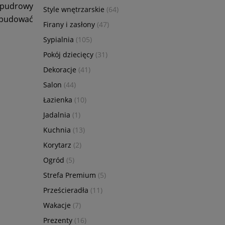
ć pudrowy
Style wnętrzarskie
(64)
 zbudować
Firany i zasłony
(47)
Sypialnia
(105)
Pokój dziecięcy
(31)
Dekoracje
(41)
Salon
(44)
Łazienka
(10)
Jadalnia
(1)
Kuchnia
(13)
Korytarz
(2)
Ogród
(5)
Strefa Premium
(5)
Prześcieradła
(11)
Wakacje
(7)
Prezenty
(16)