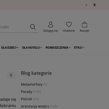
X
Zaloguj się
Ulubione
Koszyk
DLA DZIECI
DLA HOTELU
POMIESZCZENIA
STYLE
Blog kategorie
0
Metamorfozy
(1)
Porady
(135)
adaje się
Pościel
(59)
dobraniu
Aranżacja wnętrz
(126)