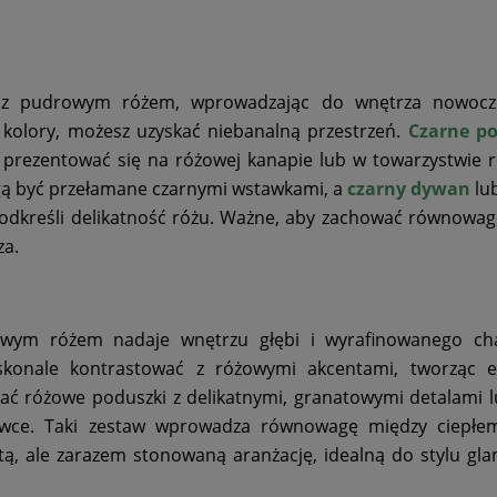
je z pudrowym różem, wprowadzając do wnętrza nowocz
te kolory, możesz uzyskać niebanalną przestrzeń.
Czarne po
 prezentować się na różowej kanapie lub w towarzystwie
ą być przełamane czarnymi wstawkami, a
czarny dywan
lu
odkreśli delikatność różu. Ważne, aby zachować równowa
za.
owym różem nadaje wnętrzu głębi i wyrafinowanego cha
konale kontrastować z różowymi akcentami, tworząc e
ać różowe poduszki z delikatnymi, granatowymi detalami 
wce. Taki zestaw wprowadza równowagę między ciepłe
ą, ale zarazem stonowaną aranżację, idealną do stylu gl