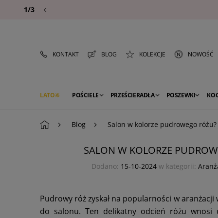
1/3
KONTAKT
BLOG
KOLEKCJE
NOWOŚĆ
LATO
POŚCIELE
PRZEŚCIERADŁA
POSZEWKI
KO
PREMIUM
SEZON
DEKORACJE
Blog
Salon w kolorze pudrowego różu? 
SALON W KOLORZE PUDROWE
Dodano:
15-10-2024
w kategorii:
Aranż
Pudrowy róż zyskał na popularności w aranżacji wn
do salonu. Ten delikatny odcień różu wnosi 