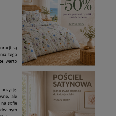
oracji są
nia tego
ze, warto
.
mpozycję.
wne, ale
na sofie
idealnym