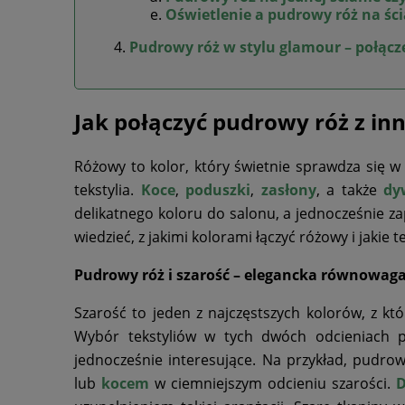
Oświetlenie a pudrowy róż na śc
Pudrowy róż w stylu glamour – połącze
Jak połączyć pudrowy róż z in
Różowy to kolor, który świetnie sprawdza się w
tekstylia.
Koce
,
poduszki
,
zasłony
, a także
dy
delikatnego koloru do salonu, a jednocześnie z
wiedzieć, z jakimi kolorami łączyć różowy i jakie t
Pudrowy róż i szarość – elegancka równowag
Szarość to jeden z najczęstszych kolorów, z kt
Wybór tekstyliów w tych dwóch odcieniach p
jednocześnie interesujące. Na przykład, pudr
lub
kocem
w ciemniejszym odcieniu szarości.
D