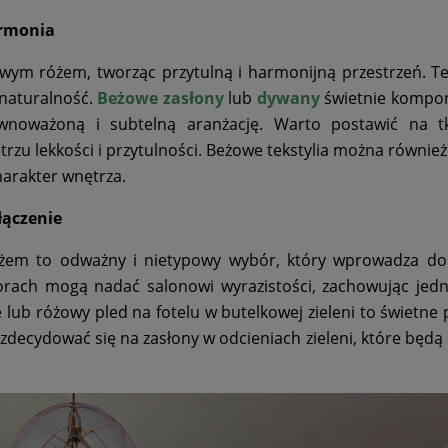
armonia
wym różem, tworząc przytulną i harmonijną przestrzeń. Te
 naturalność.
Beżowe zasłony
lub
dywany
świetnie kompon
wnoważoną i subtelną aranżację. Warto postawić na t
rzu lekkości i przytulności. Beżowe tekstylia można również
harakter wnętrza.
łączenie
óżem to odważny i nietypowy wybór, który wprowadza do
lorach mogą nadać salonowi wyrazistości, zachowując jed
 lub różowy pled na fotelu w butelkowej zieleni to świetne 
zdecydować się na zasłony w odcieniach zieleni, które będą