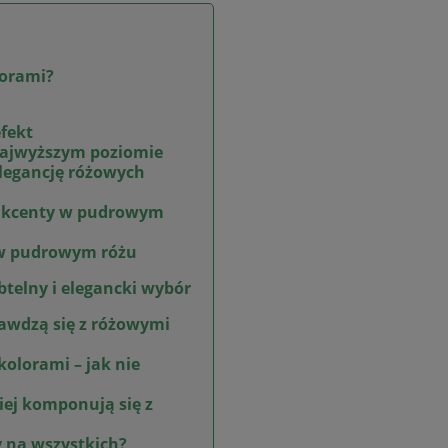
lorami?
efekt
 najwyższym poziomie
 elegancję różowych
 akcenty w pudrowym
 w pudrowym różu
btelny i elegancki wybór
rawdzą się z różowymi
olorami – jak nie
piej komponują się z
y na wszystkich?