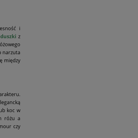
esność i
duszki
z
 różowego
b narzuta
gę między
rakteru.
legancką
lub koc w
m różu a
amour czy