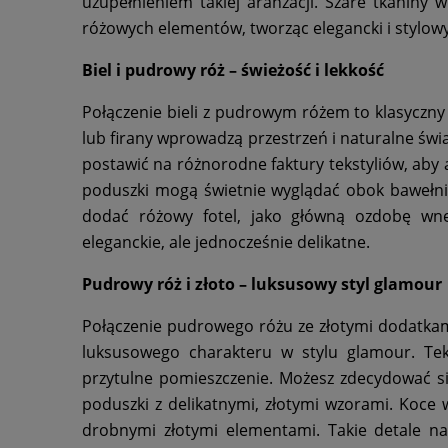
uzupełnieniem takiej aranżacji. Szare tkaniny
różowych elementów, tworząc elegancki i stylowy
Biel i pudrowy róż – świeżość i lekkość
Połączenie bieli z pudrowym różem to klasyczny
lub firany wprowadzą przestrzeń i naturalne świ
postawić na różnorodne faktury tekstyliów, aby 
poduszki mogą świetnie wyglądać obok bawełni
dodać różowy fotel, jako główną ozdobę wnęt
eleganckie, ale jednocześnie delikatne.
Pudrowy róż i złoto – luksusowy styl glamour
Połączenie pudrowego różu ze złotymi dodatkam
luksusowego charakteru w stylu glamour. Te
przytulne pomieszczenie. Możesz zdecydować s
poduszki z delikatnymi, złotymi wzorami. Koce w
drobnymi złotymi elementami. Takie detale nad