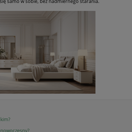
o się samo w sobie, bez nadmiernego starania.
skim?
zy nowoczesny?