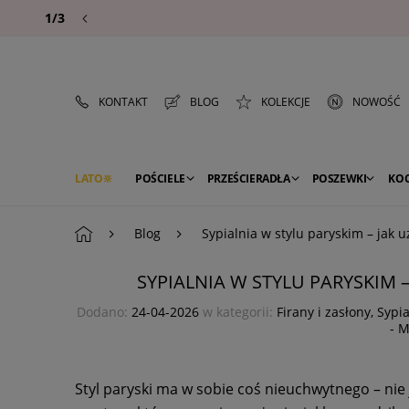
1/3
KONTAKT
BLOG
KOLEKCJE
NOWOŚĆ
LATO
POŚCIELE
PRZEŚCIERADŁA
POSZEWKI
KO
PREMIUM
SEZON
DEKORACJE
Blog
Sypialnia w stylu paryskim – jak uz
SYPIALNIA W STYLU PARYSKIM –
Dodano:
24-04-2026
w kategorii:
Firany i zasłony
,
Sypia
- M
Styl paryski ma w sobie coś nieuchwytnego – nie 