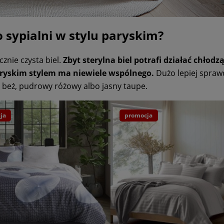
o sypialni w stylu paryskim?
znie czysta biel.
Zbyt sterylna biel potrafi działać chłodzą
aryskim stylem ma niewiele wspólnego.
Dużo lepiej spraw
ny beż, pudrowy różowy albo jasny taupe.
ja
promocja