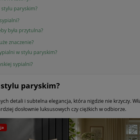
w stylu paryskim?
sypialni?
eby była przytulna?
uże znaczenie?
sypialni w stylu paryskim?
skiej sypialni?
 stylu paryskim?
ych detali i subtelna elegancja, która nigdzie nie krzyczy. Wł
rdziej dosłownie luksusowych czy ciężkich w odbiorze.
ja