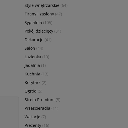
Style wnętrzarskie
(64)
Firany i zasłony
(47)
Sypialnia
(105)
Pokój dziecięcy
(31)
Dekoracje
(41)
Salon
(44)
Łazienka
(10)
Jadalnia
(1)
Kuchnia
(13)
Korytarz
(2)
Ogród
(5)
Strefa Premium
(5)
Prześcieradła
(11)
Wakacje
(7)
Prezenty
(16)