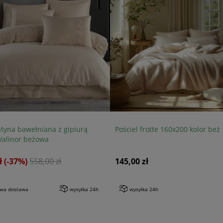
atyna bawełniana z gipiurą
Pościel frotte 160x200 kolor beż
Valinor beżowa
ł
(-37%)
558,00 zł
145,00 zł
wa dostawa
wysyłka 24h
wysyłka 24h