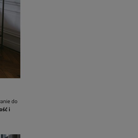
wanie do
ść i
.