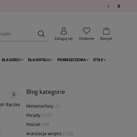
X
Zaloguj się
Ulubione
Koszyk
DLA DZIECI
DLA HOTELU
POMIESZCZENIA
STYLE
Blog kategorie
0
otr Rączka
Metamorfozy
(1)
Porady
(135)
Pościel
(59)
o
Aranżacja wnętrz
(126)