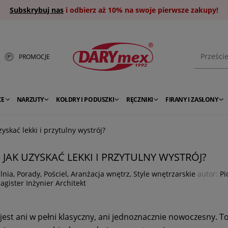
Subskrybuj nas
i odbierz aż 10% na swoje pierwsze zakupy!
PROMOCJE
CE
NARZUTY
KOŁDRY I PODUSZKI
RĘCZNIKI
FIRANY I ZASŁONY
yskać lekki i przytulny wystrój?
 JAK UZYSKAĆ LEKKI I PRZYTULNY WYSTRÓJ?
lnia
,
Porady
,
Pościel
,
Aranżacja wnętrz
,
Style wnętrzarskie
autor:
Pi
agister Inżynier Architekt
jest ani w pełni klasyczny, ani jednoznacznie nowoczesny. T