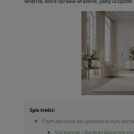
wnętrze, które sprawia wrażenie, jakby urządził
Spis treści:
Czym wyróżnia się sypialnia w stylu pary
Styl paryski – bardziej klasyczny c