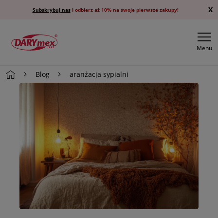
X
Subskrybuj nas
i odbierz aż 10% na swoje pierwsze zakupy!
Menu
Blog
aranżacja sypialni