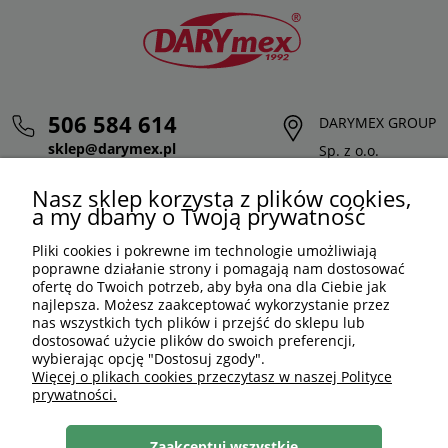
506 584 614
DARYMEX GROUP
sklep@darymex.pl
Sp. z o.o.
pon. - pt.: 7:00 - 15:00
ul. Siedliska 124,
Nasz sklep korzysta z plików cookies,
32-620 Brzeszcze
a my dbamy o Twoją prywatność
Pliki cookies i pokrewne im technologie umożliwiają
poprawne działanie strony i pomagają nam dostosować
ofertę do Twoich potrzeb, aby była ona dla Ciebie jak
najlepsza. Możesz zaakceptować wykorzystanie przez
nas wszystkich tych plików i przejść do sklepu lub
dostosować użycie plików do swoich preferencji,
wybierając opcję "Dostosuj zgody".
Więcej o plikach cookies przeczytasz w naszej Polityce
prywatności.
PLN
PL
Zaakceptuj wszystkie