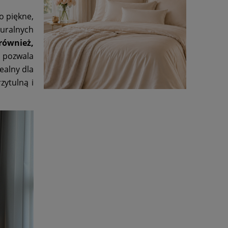
o piękne,
turalnych
również,
i pozwala
ealny dla
zytulną i