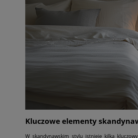
Kluczowe elementy skandyna
W skandynawskim stylu istnieje kilka kluczow