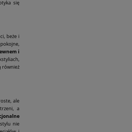
tyka się
i, beże i
spokojne,
rewnem i
styliach,
ą również
oste, ale
rzeni, a
cjonalne
tylu nie
eriałów i