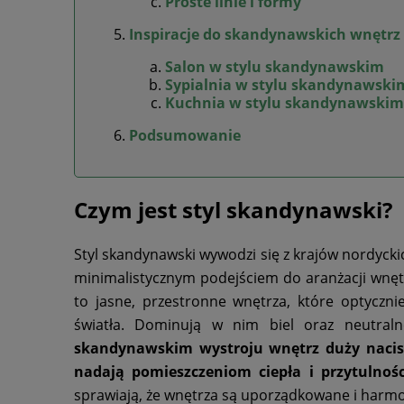
Proste linie i formy
Inspiracje do skandynawskich wnętrz
Salon w stylu skandynawskim
Sypialnia w stylu skandynawski
Kuchnia w stylu skandynawskim
Podsumowanie
Czym jest styl skandynawski?
Styl skandynawski wywodzi się z krajów nordyckich
minimalistycznym podejściem do aranżacji wnętr
to jasne, przestronne wnętrza, które optyczn
światła. Dominują w nim biel oraz neutraln
skandynawskim wystroju wnętrz duży nacisk
nadają pomieszczeniom ciepła i przytulnośc
sprawiają, że wnętrza są uporządkowane i harmo