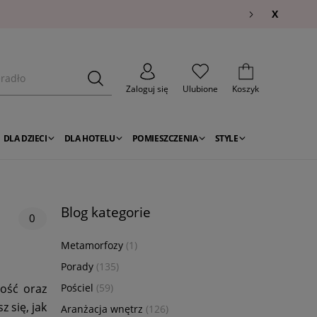
X
Zaloguj się
Ulubione
Koszyk
DLA DZIECI
DLA HOTELU
POMIESZCZENIA
STYLE
Blog kategorie
0
Metamorfozy
(1)
Porady
(135)
ność oraz
Pościel
(59)
 się, jak
Aranżacja wnętrz
(126)