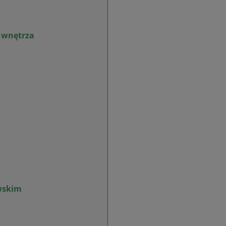
 wnętrza
wskim