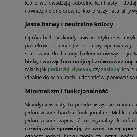
które wprowadzają subtelne kontrasty i dodaj
również bielone drewno, które łączy naturalny 
Jasne barwy i neutralne kolory
Oprócz bieli, w skandynawskim stylu często wykorz
pastelowe odcienie. Jasne barwy wprowadzają d
stonowane tło dla innych elementów wystroju.
S
bielą, tworząc harmonijną i zrównoważoną p
takich jak
poduszki
,
dywany
czy
zasłony
, które
idealne do ścian, mebli i dodatków, ponieważ są 
Minimalizm i funkcjonalność
Skandynawski styl to przede wszystkim minimali
jednocześnie bardzo funkcjonalne. Meble i d
jednocześnie zapewnić maksymalny komfor
rozwiązania sprawiają, że wnętrza są upor
oznacza jednak braku ciepła czy przytulności