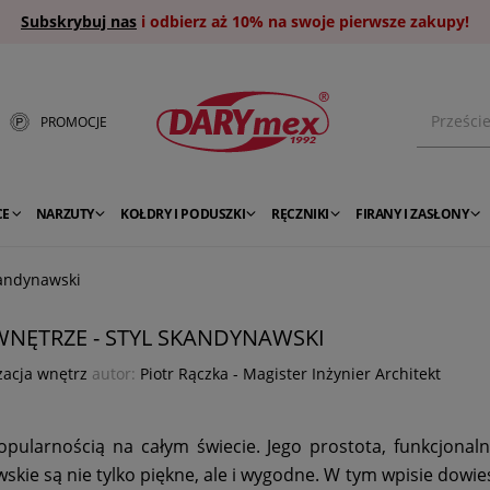
Subskrybuj nas
i odbierz aż 10% na swoje pierwsze zakupy!
PROMOCJE
CE
NARZUTY
KOŁDRY I PODUSZKI
RĘCZNIKI
FIRANY I ZASŁONY
kandynawski
WNĘTRZE - STYL SKANDYNAWSKI
żacja wnętrz
autor:
Piotr Rączka - Magister Inżynier Architekt
opularnością na całym świecie. Jego prostota, funkcjonal
kie są nie tylko piękne, ale i wygodne. W tym wpisie dowiesz