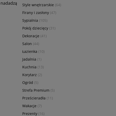
e nadadzą
Style wnętrzarskie
(64)
Firany i zasłony
(47)
Sypialnia
(105)
Pokój dziecięcy
(31)
Dekoracje
(41)
Salon
(44)
Łazienka
(10)
Jadalnia
(1)
Kuchnia
(13)
Korytarz
(2)
Ogród
(5)
Strefa Premium
(5)
Prześcieradła
(11)
Wakacje
(7)
Prezenty
(16)