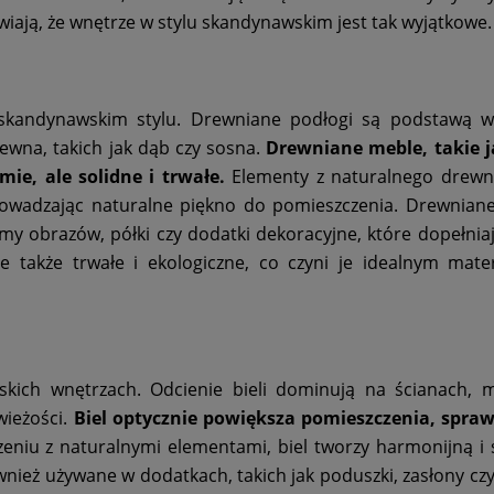
awiają, że wnętrze w stylu skandynawskim jest tak wyjątkowe.
skandynawskim stylu. Drewniane podłogi są podstawą wi
ewna, takich jak dąb czy sosna.
Drewniane meble, takie ja
mie, ale solidne i trwałe.
Elementy z naturalnego drewn
prowadzając naturalne piękno do pomieszczenia. Drewnian
my obrazów, półki czy dodatki dekoracyjne, które dopełniaj
ale także trwałe i ekologiczne, co czyni je idealnym mat
ich wnętrzach. Odcienie bieli dominują na ścianach, m
wieżości.
Biel optycznie powiększa pomieszczenia, sprawi
eniu z naturalnymi elementami, biel tworzy harmonijną i
wnież używane w dodatkach, takich jak poduszki, zasłony czy