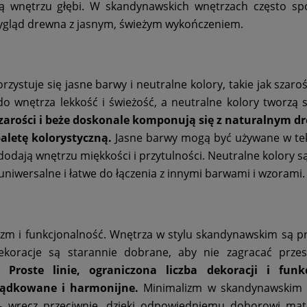
ą wnętrzu głębi. W skandynawskich wnętrzach często spo
wygląd drewna z jasnym, świeżym wykończeniem.
ystuje się jasne barwy i neutralne kolory, takie jak szarośc
o wnętrza lekkość i świeżość, a neutralne kolory tworzą 
zarości i beże doskonale komponują się z naturalnym d
aletę kolorystyczną.
Jasne barwy mogą być używane w tek
 dodają wnętrzu miękkości i przytulności. Neutralne kolory s
uniwersalne i łatwe do łączenia z innymi barwami i wzorami.
zm i funkcjonalność. Wnętrza w stylu skandynawskim są pr
ekoracje są starannie dobrane, aby nie zagracać przest
t.
Proste linie, ograniczona liczba dekoracji i funk
ządkowane i harmonijne.
Minimalizm w skandynawskim s
 – wręcz przeciwnie, dzięki odpowiedniemu doborowi mat