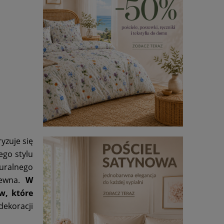
yzuje się
ego stylu
turalnego
rewna.
W
w, które
dekoracji