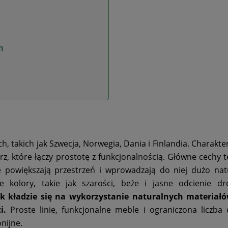
m
, takich jak Szwecja, Norwegia, Dania i Finlandia. Charakter
z, które łączy prostotę z funkcjonalnością. Główne cechy t
ie powiększają przestrzeń i wprowadzają do niej dużo na
e kolory, takie jak szarości, beże i jasne odcienie d
 kładzie się na wykorzystanie naturalnych materiałó
i.
Proste linie, funkcjonalne meble i ograniczona liczba 
nijne.