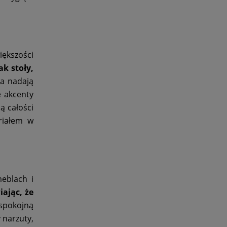
ększości
k stoły,
a nadają
e akcenty
ą całości
eriałem w
eblach i
ając, że
 spokojną
 narzuty,