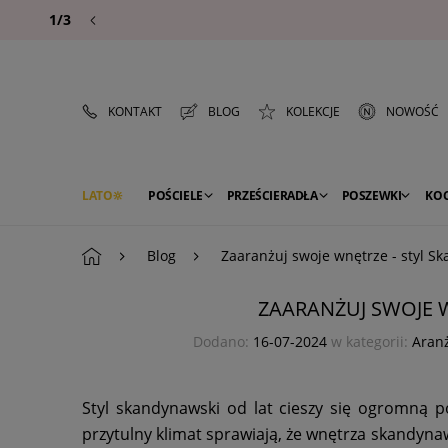
1/3
KONTAKT
BLOG
KOLEKCJE
NOWOŚĆ
LATO
POŚCIELE
PRZEŚCIERADŁA
POSZEWKI
KO
PREMIUM
SEZON
DEKORACJE
Blog
Zaaranżuj swoje wnętrze - styl S
ZAARANŻUJ SWOJE 
Dodano:
16-07-2024
w kategorii:
Aran
Styl skandynawski od lat cieszy się ogromną p
przytulny klimat sprawiają, że wnętrza skandynaws