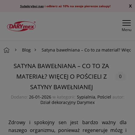
X
Subskrybuj nas
i odbierz aż 10% na swoje pierwsze zakupy!
Menu
Blog
Satyna bawełniana – Co to za materiał? Więcej
SATYNA BAWEŁNIANA – CO TO ZA
MATERIAŁ? WIĘCEJ O POŚCIELI Z
0
SATYNY BAWEŁNIANEJ
Dodano:
26-01-2026
w kategorii:
Sypialnia
,
Pościel
autor:
Dział dekoracyjny Darymex
Zdrowy i spokojny sen jest bardzo ważny dla
naszego organizmu, ponieważ regeneruje mózg i