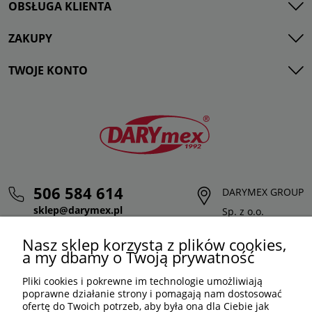
OBSŁUGA KLIENTA
ZAKUPY
TWOJE KONTO
506 584 614
DARYMEX GROUP
sklep@darymex.pl
Sp. z o.o.
pon. - pt.: 7:00 - 15:00
ul. Siedliska 124,
Nasz sklep korzysta z plików cookies,
32-620 Brzeszcze
a my dbamy o Twoją prywatność
Pliki cookies i pokrewne im technologie umożliwiają
poprawne działanie strony i pomagają nam dostosować
ofertę do Twoich potrzeb, aby była ona dla Ciebie jak