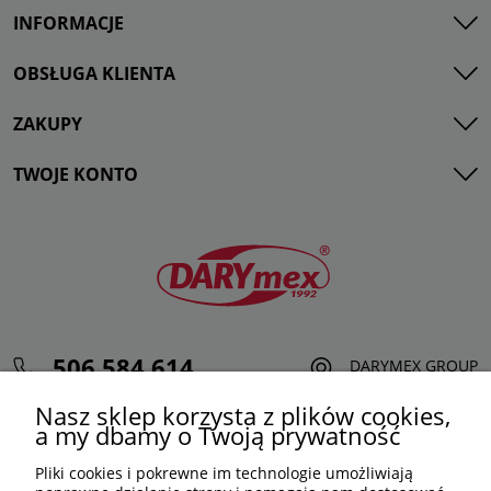
INFORMACJE
OBSŁUGA KLIENTA
ZAKUPY
TWOJE KONTO
506 584 614
DARYMEX GROUP
sklep@darymex.pl
Sp. z o.o.
Nasz sklep korzysta z plików cookies,
pon. - pt.: 7:00 - 15:00
ul. Siedliska 124,
a my dbamy o Twoją prywatność
32-620 Brzeszcze
Pliki cookies i pokrewne im technologie umożliwiają