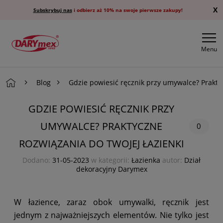
X
Subskrybuj nas
i odbierz aż 10% na swoje pierwsze zakupy!
Menu
Blog
Gdzie powiesić ręcznik przy umywalce? Praktyc
GDZIE POWIESIĆ RĘCZNIK PRZY
UMYWALCE? PRAKTYCZNE
0
ROZWIĄZANIA DO TWOJEJ ŁAZIENKI
Dodano:
31-05-2023
w kategorii:
Łazienka
autor:
Dział
dekoracyjny Darymex
W łazience, zaraz obok umywalki, ręcznik jest
jednym z najważniejszych elementów. Nie tylko jest