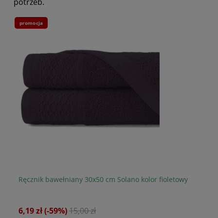
potrzeb.
promocja
pr
Ręcznik bawełniany 30x50 cm Solano kolor fioletowy
Rę
ni
6,19 zł
(-59%)
15,00 zł
16