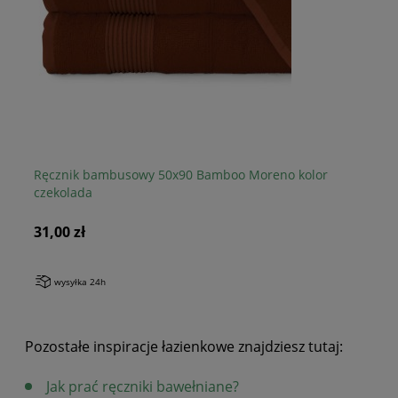
Ręcznik bambusowy 50x90 Bamboo Moreno kolor
Rę
czekolada
li
31,00 zł
31
wysyłka 24h
Pozostałe inspiracje łazienkowe znajdziesz tutaj:
Jak prać ręczniki bawełniane?