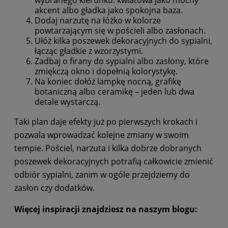
wybranego kierunku: kwiatowa jako mocny
akcent albo gładka jako spokojna baza.
Dodaj narzutę na łóżko w kolorze
powtarzającym się w pościeli albo zasłonach.
Ułóż kilka poszewek dekoracyjnych do sypialni,
łącząc gładkie z wzorzystymi.
Zadbaj o firany do sypialni albo zasłony, które
zmiękczą okno i dopełnią kolorystykę.
Na koniec dołóż lampkę nocną, grafikę
botaniczną albo ceramikę – jeden lub dwa
detale wystarczą.
Taki plan daje efekty już po pierwszych krokach i
pozwala wprowadzać kolejne zmiany w swoim
tempie. Pościel, narzuta i kilka dobrze dobranych
poszewek dekoracyjnych potrafią całkowicie zmienić
odbiór sypialni, zanim w ogóle przejdziemy do
zasłon czy dodatków.
Więcej inspiracji znajdziesz na naszym blogu: