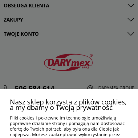
OBSŁUGA KLIENTA
ZAKUPY
TWOJE KONTO
506 584 614
DARYMEX GROUP
sklep@darymex.pl
Sp. z o.o.
Nasz sklep korzysta z plików cookies,
pon. - pt.: 7:00 - 15:00
ul. Siedliska 124,
a my dbamy o Twoją prywatność
32-620 Brzeszcze
Pliki cookies i pokrewne im technologie umożliwiają
poprawne działanie strony i pomagają nam dostosować
ofertę do Twoich potrzeb, aby była ona dla Ciebie jak
najlepsza. Możesz zaakceptować wykorzystanie przez