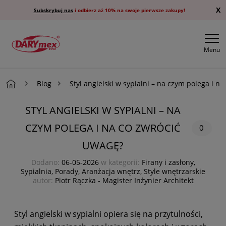
X
Subskrybuj nas
i odbierz aż 10% na swoje pierwsze zakupy!
Menu
Blog
Styl angielski w sypialni – na czym polega i n
STYL ANGIELSKI W SYPIALNI – NA
CZYM POLEGA I NA CO ZWRÓCIĆ
0
UWAGĘ?
Dodano:
06-05-2026
w kategorii:
Firany i zasłony
,
Sypialnia
,
Porady
,
Aranżacja wnętrz
,
Style wnętrzarskie
autor:
Piotr Rączka - Magister Inżynier Architekt
Styl angielski w sypialni opiera się na przytulności,