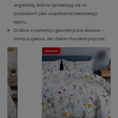
angielskiej, dobrze sprawdzają się na
poszewkach jako uzupełnienie kwiatowego
wzoru.
Drobne ornamenty i geometryczne desenie –
mniej oczywiste, ale równie charakterystyczne.
promocja
pr
Po
wz
80