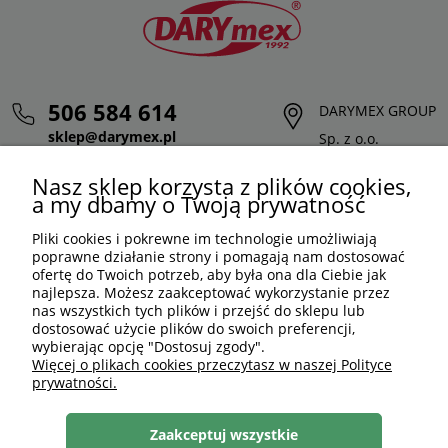
506 584 614
DARYMEX GROUP
sklep@darymex.pl
Sp. z o.o.
pon. - pt.: 7:00 - 15:00
ul. Siedliska 124,
Nasz sklep korzysta z plików cookies,
32-620 Brzeszcze
a my dbamy o Twoją prywatność
Pliki cookies i pokrewne im technologie umożliwiają
poprawne działanie strony i pomagają nam dostosować
ofertę do Twoich potrzeb, aby była ona dla Ciebie jak
najlepsza. Możesz zaakceptować wykorzystanie przez
nas wszystkich tych plików i przejść do sklepu lub
dostosować użycie plików do swoich preferencji,
wybierając opcję "Dostosuj zgody".
Więcej o plikach cookies przeczytasz w naszej Polityce
prywatności.
PLN
PL
Zaakceptuj wszystkie