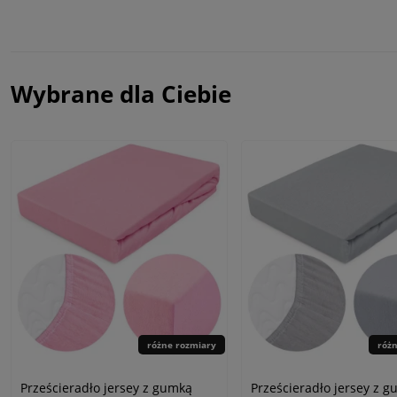
Wybrane dla Ciebie
różne rozmiary
róż
Prześcieradło jersey z gumką
Prześcieradło jersey z 