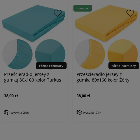
nowość
różne rozmiary
różne rozmiary
Prześcieradło jersey z
Prześcieradło jersey z
gumką 80x160 kolor Turkus
gumką 80x160 kolor Żółty
38,00 zł
38,00 zł
wysyłka 24h
wysyłka 24h