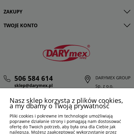
ZAKUPY
TWOJE KONTO
506 584 614
DARYMEX GROUP
sklep@darymex.pl
Sp. z o.o.
pon. - pt.: 7:00 - 15:00
ul. Siedliska 124,
Nasz sklep korzysta z plików cookies,
32-620 Brzeszcze
a my dbamy o Twoją prywatność
Pliki cookies i pokrewne im technologie umożliwiają
poprawne działanie strony i pomagają nam dostosować
ofertę do Twoich potrzeb, aby była ona dla Ciebie jak
najlepsza. Możesz zaakceptować wykorzystanie przez