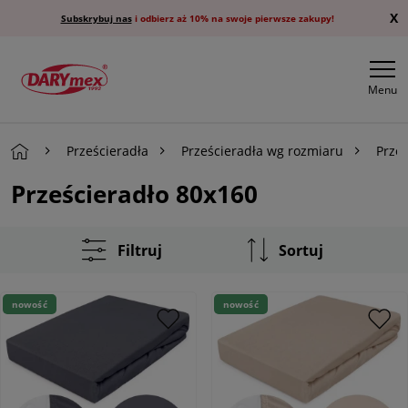
X
Subskrybuj nas
i odbierz aż 10% na swoje pierwsze zakupy!
Menu
Prześcieradła
Prześcieradła wg rozmiaru
Prze
Prześcieradło 80x160
Filtruj
Sortuj
nowość
nowość