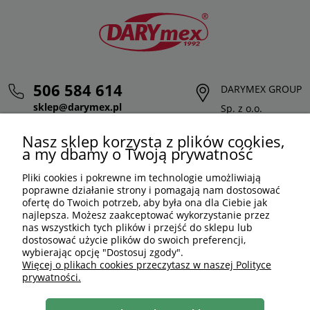
506 584 614
DARYMEX GROUP
sklep@darymex.pl
Sp. z o.o.
pon. - pt.: 7:00 - 15:00
ul. Siedliska 124,
Nasz sklep korzysta z plików cookies,
32-620 Brzeszcze
a my dbamy o Twoją prywatność
Pliki cookies i pokrewne im technologie umożliwiają
poprawne działanie strony i pomagają nam dostosować
ofertę do Twoich potrzeb, aby była ona dla Ciebie jak
najlepsza. Możesz zaakceptować wykorzystanie przez
nas wszystkich tych plików i przejść do sklepu lub
dostosować użycie plików do swoich preferencji,
wybierając opcję "Dostosuj zgody".
Więcej o plikach cookies przeczytasz w naszej Polityce
prywatności.
PLN
PL