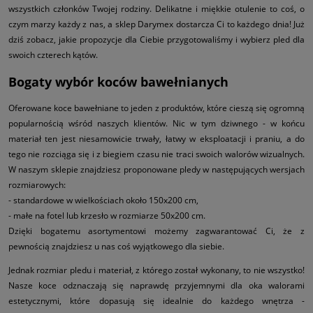
wszystkich członków Twojej rodziny. Delikatne i miękkie otulenie to coś, o
czym marzy każdy z nas, a sklep Darymex dostarcza Ci to każdego dnia! Już
dziś zobacz, jakie propozycje dla Ciebie przygotowaliśmy i wybierz pled dla
swoich czterech kątów.
Bogaty wybór koców bawełnianych
Oferowane koce bawełniane to jeden z produktów, które cieszą się ogromną
popularnością wśród naszych klientów. Nic w tym dziwnego - w końcu
materiał ten jest niesamowicie trwały, łatwy w eksploatacji i praniu, a do
tego nie rozciąga się i z biegiem czasu nie traci swoich walorów wizualnych.
W naszym sklepie znajdziesz proponowane pledy w następujących wersjach
rozmiarowych:
- standardowe w wielkościach około 150x200 cm,
- małe na fotel lub krzesło w rozmiarze 50x200 cm.
Dzięki bogatemu asortymentowi możemy zagwarantować Ci, że z
pewnością znajdziesz u nas coś wyjątkowego dla siebie.
Jednak rozmiar pledu i materiał, z którego został wykonany, to nie wszystko!
Nasze koce odznaczają się naprawdę przyjemnymi dla oka walorami
estetycznymi, które dopasują się idealnie do każdego wnętrza -