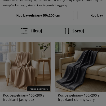
zakupów każdego, kto ceni sobie jakość i wygodę.
Koc bawełniany 50x200 cm
Koc bawe
Koc bawełniany 200x220cm
Filtruj
Sortuj
różne rozmiary
Koc bawełniany 150x200 z
Koc bawełniany 150x200 z
frędzlami jasny beż
frędzlami ciemny szary