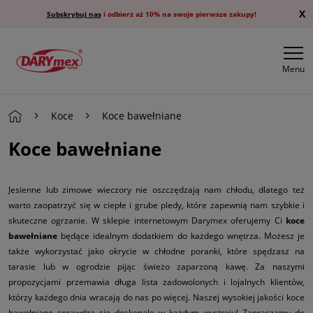
X
Subskrybuj nas
i odbierz aż 10% na swoje pierwsze zakupy!
Menu
Koce
Koce bawełniane
Koce bawełniane
Jesienne lub zimowe wieczory nie oszczędzają nam chłodu, dlatego też
warto zaopatrzyć się w ciepłe i grube pledy, które zapewnią nam szybkie i
skuteczne ogrzanie. W sklepie internetowym Darymex oferujemy Ci
koce
bawełniane
będące idealnym dodatkiem do każdego wnętrza. Możesz je
także wykorzystać jako okrycie w chłodne poranki, które spędzasz na
tarasie lub w ogrodzie pijąc świeżo zaparzoną kawę. Za naszymi
propozycjami przemawia długa lista zadowolonych i lojalnych klientów,
którzy każdego dnia wracają do nas po więcej. Naszej wysokiej jakości koce
bawełniane sprawdzą się doskonale w każdym wystroju! Zapraszamy do