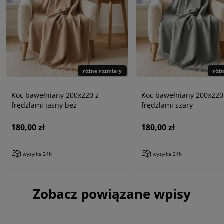
różne rozmiary
róż
Koc bawełniany 200x220 z
Koc bawełniany 200x220
frędzlami jasny beż
frędzlami szary
180,00 zł
180,00 zł
wysyłka 24h
wysyłka 24h
Zobacz powiązane wpisy