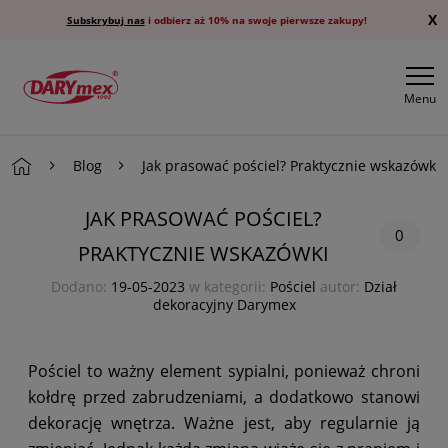
X
Subskrybuj nas
i odbierz aż 10% na swoje pierwsze zakupy!
Menu
Blog
Jak prasować pościel? Praktycznie wskazówki
JAK PRASOWAĆ POŚCIEL?
0
PRAKTYCZNIE WSKAZÓWKI
Dodano:
19-05-2023
w kategorii:
Pościel
autor:
Dział
dekoracyjny Darymex
Pościel to ważny element sypialni, ponieważ chroni
kołdrę przed zabrudzeniami, a dodatkowo stanowi
dekorację wnętrza. Ważne jest, aby regularnie ją