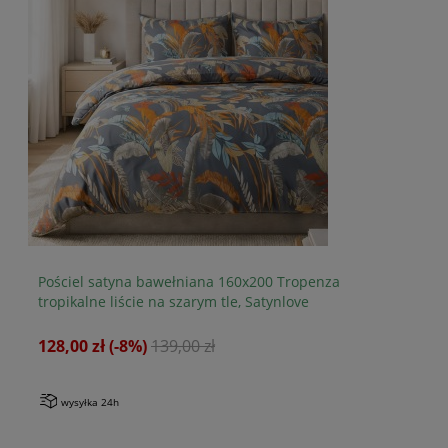
Pościel satyna bawełniana 160x200 Tropenza
Po
tropikalne liście na szarym tle, Satynlove
mo
128,00 zł
(-8%)
139,00 zł
16
wysyłka 24h