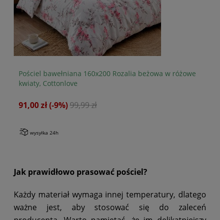
owe
Pościel bawełniana 160x200 Rozalia beżowa w różowe
Po
kwiaty, Cottonlove
mi
91,00 zł
(-9%)
99,99 zł
80
wysyłka 24h
Jak prawidłowo prasować pościel?
Każdy materiał wymaga innej temperatury, dlatego
ważne jest, aby stosować się do zaleceń
producenta. Warto pamiętać, że im delikatniejszy