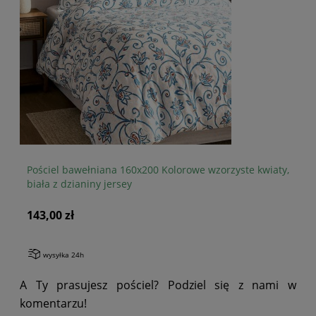
Pościel bawełniana 160x200 Kolorowe wzorzyste kwiaty,
Po
biała z dzianiny jersey
dz
143,00 zł
14
wysyłka 24h
A Ty prasujesz pościel? Podziel się z nami w
komentarzu!