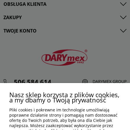
OBSŁUGA KLIENTA
ZAKUPY
TWOJE KONTO
506 584 614
DARYMEX GROUP
sklep@darymex.pl
Sp. z o.o.
Nasz sklep korzysta z plików cookies,
pon. - pt.: 7:00 - 15:00
ul. Siedliska 124,
a my dbamy o Twoją prywatność
32-620 Brzeszcze
Pliki cookies i pokrewne im technologie umożliwiają
poprawne działanie strony i pomagają nam dostosować
ofertę do Twoich potrzeb, aby była ona dla Ciebie jak
najlepsza. Możesz zaakceptować wykorzystanie przez